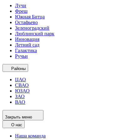
Лучи
Фреш
Южная Битца
Остафьево
Зеленоградский
Люблинский парк
Инновация
Летний сад
Галактика
Ручьи
Районы
ЦАО
СВАО
ЮЗАО
ЗАО
ВАО
Закрыть меню
О нас
Наша команда