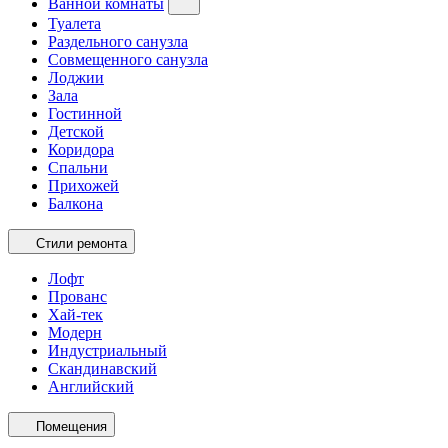
Ванной комнаты
Туалета
Раздельного санузла
Совмещенного санузла
Лоджии
Зала
Гостинной
Детской
Коридора
Спальни
Прихожей
Балкона
Стили ремонта
Лофт
Прованс
Хай-тек
Модерн
Индустриальный
Скандинавский
Английский
Помещения