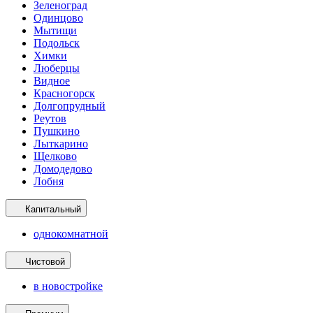
Зеленоград
Одинцово
Мытищи
Подольск
Химки
Люберцы
Видное
Красногорск
Долгопрудный
Реутов
Пушкино
Лыткарино
Щелково
Домодедово
Лобня
Капитальный
однокомнатной
Чистовой
в новостройке