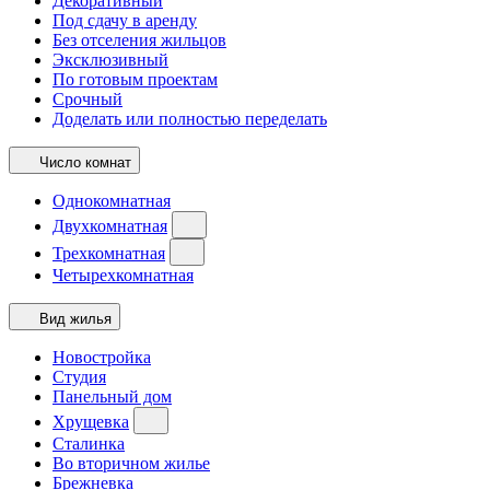
Декоративный
Под сдачу в аренду
Без отселения жильцов
Эксклюзивный
По готовым проектам
Срочный
Доделать или полностью переделать
Число комнат
Однокомнатная
Двухкомнатная
Трехкомнатная
Четырехкомнатная
Вид жилья
Новостройка
Студия
Панельный дом
Хрущевка
Сталинка
Во вторичном жилье
Брежневка