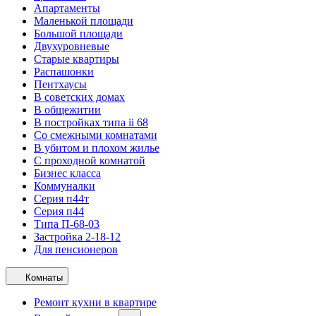
Апартаменты
Маленькой площади
Большой площади
Двухуровневые
Старые квартиры
Распашонки
Пентхаусы
В советских домах
В общежитии
В постройках типа ii 68
Со смежными комнатами
В убитом и плохом жилье
С проходной комнатой
Бизнес класса
Коммуналки
Серия п44т
Серия п44
Типа П-68-03
Застройка 2-18-12
Для пенсионеров
Комнаты
Ремонт кухни в квартире