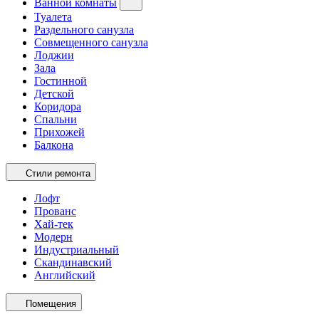
Ванной комнаты
Туалета
Раздельного санузла
Совмещенного санузла
Лоджии
Зала
Гостинной
Детской
Коридора
Спальни
Прихожей
Балкона
Стили ремонта
Лофт
Прованс
Хай-тек
Модерн
Индустриальный
Скандинавский
Английский
Помещения