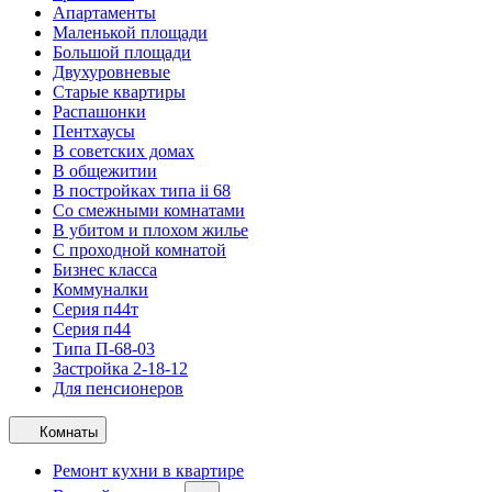
Апартаменты
Маленькой площади
Большой площади
Двухуровневые
Старые квартиры
Распашонки
Пентхаусы
В советских домах
В общежитии
В постройках типа ii 68
Со смежными комнатами
В убитом и плохом жилье
С проходной комнатой
Бизнес класса
Коммуналки
Серия п44т
Серия п44
Типа П-68-03
Застройка 2-18-12
Для пенсионеров
Комнаты
Ремонт кухни в квартире