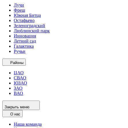
Лучи
Фреш
Южная Битца
Остафьево
Зеленоградский
Люблинский парк
Инновация
Летний сад
Галактика
Ручьи
Районы
ЦАО
СВАО
ЮЗАО
ЗАО
ВАО
Закрыть меню
О нас
Наша команда