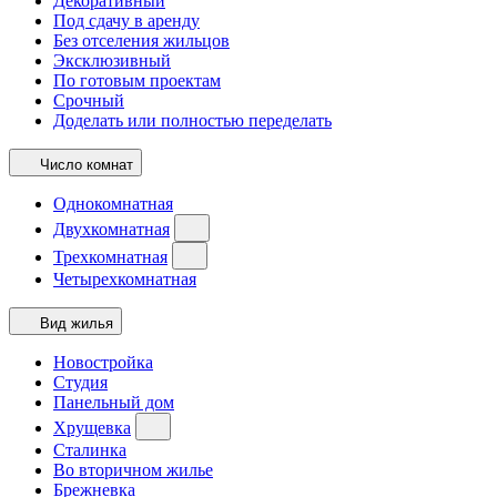
Декоративный
Под сдачу в аренду
Без отселения жильцов
Эксклюзивный
По готовым проектам
Срочный
Доделать или полностью переделать
Число комнат
Однокомнатная
Двухкомнатная
Трехкомнатная
Четырехкомнатная
Вид жилья
Новостройка
Студия
Панельный дом
Хрущевка
Сталинка
Во вторичном жилье
Брежневка