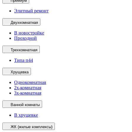
Премиум
Элитный ремонт
Двухкомнатная
В новостройке
Проходной
Трехкомнатная
Типа п44
Хрущевка
Однокомнатная
2х-комнатная
3х-комнатная
Ванной комнаты
В хрущевке
ЖК (жилые комплексы)