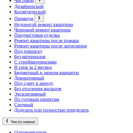
Чистовой
Дизайнерский
Косметический
Премиум
Недорогой ремонт квартиры
Черновой ремонт квартиры
Предчистовая отделка
Ремонт квартиры после пожара
Ремонт квартиры после затопления
Под покраску
Без материалов
С стройматериалами
В срок за 2 месяца
Бюджетный и эконом варианты
Декоративный
Под сдачу в аренду
Без отселения жильцов
Эксклюзивный
По готовым проектам
Срочный
Доделать или полностью переделать
Число комнат
Однокомнатная