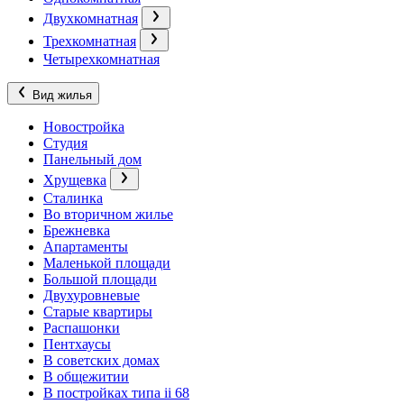
Двухкомнатная
Трехкомнатная
Четырехкомнатная
Вид жилья
Новостройка
Студия
Панельный дом
Хрущевка
Сталинка
Во вторичном жилье
Брежневка
Апартаменты
Маленькой площади
Большой площади
Двухуровневые
Старые квартиры
Распашонки
Пентхаусы
В советских домах
В общежитии
В постройках типа ii 68