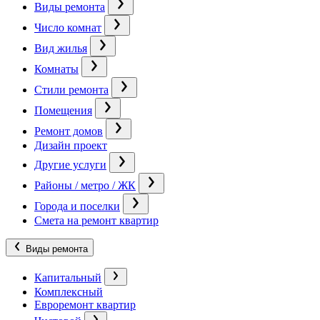
Виды ремонта
Число комнат
Вид жилья
Комнаты
Стили ремонта
Помещения
Ремонт домов
Дизайн проект
Другие услуги
Районы / метро / ЖК
Города и поселки
Смета на ремонт квартир
Виды ремонта
Капитальный
Комплексный
Евроремонт квартир