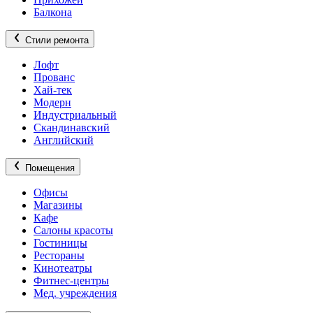
Балкона
Стили ремонта
Лофт
Прованс
Хай-тек
Модерн
Индустриальный
Скандинавский
Английский
Помещения
Офисы
Магазины
Кафе
Салоны красоты
Гостиницы
Рестораны
Кинотеатры
Фитнес-центры
Мед. учреждения