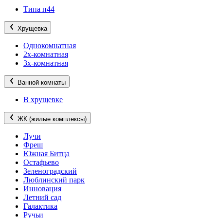
Типа п44
Хрущевка
Однокомнатная
2х-комнатная
3х-комнатная
Ванной комнаты
В хрущевке
ЖК (жилые комплексы)
Лучи
Фреш
Южная Битца
Остафьево
Зеленоградский
Люблинский парк
Инновация
Летний сад
Галактика
Ручьи