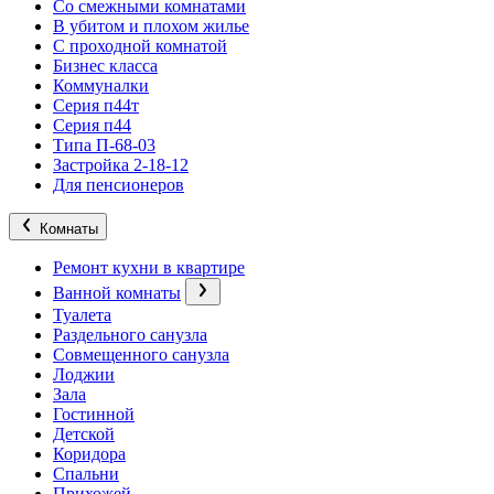
Со смежными комнатами
В убитом и плохом жилье
С проходной комнатой
Бизнес класса
Коммуналки
Серия п44т
Серия п44
Типа П-68-03
Застройка 2-18-12
Для пенсионеров
Комнаты
Ремонт кухни в квартире
Ванной комнаты
Туалета
Раздельного санузла
Совмещенного санузла
Лоджии
Зала
Гостинной
Детской
Коридора
Спальни
Прихожей