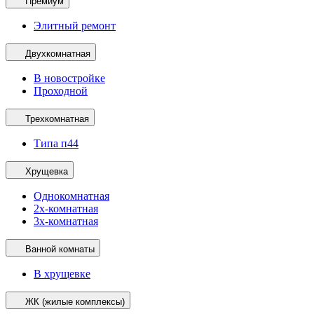
Премиум
Элитный ремонт
Двухкомнатная
В новостройке
Проходной
Трехкомнатная
Типа п44
Хрущевка
Однокомнатная
2х-комнатная
3х-комнатная
Ванной комнаты
В хрущевке
ЖК (жилые комплексы)