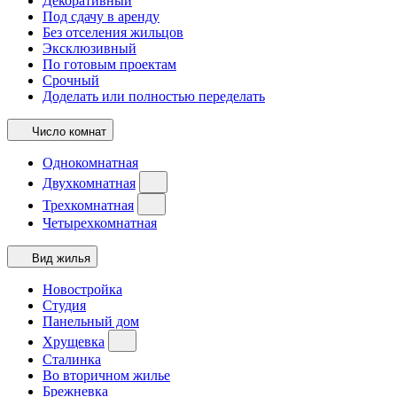
Декоративный
Под сдачу в аренду
Без отселения жильцов
Эксклюзивный
По готовым проектам
Срочный
Доделать или полностью переделать
Число комнат
Однокомнатная
Двухкомнатная
Трехкомнатная
Четырехкомнатная
Вид жилья
Новостройка
Студия
Панельный дом
Хрущевка
Сталинка
Во вторичном жилье
Брежневка