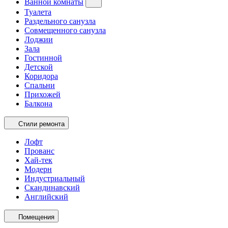
Ванной комнаты
Туалета
Раздельного санузла
Совмещенного санузла
Лоджии
Зала
Гостинной
Детской
Коридора
Спальни
Прихожей
Балкона
Стили ремонта
Лофт
Прованс
Хай-тек
Модерн
Индустриальный
Скандинавский
Английский
Помещения