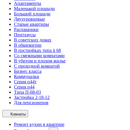
Апартаменты
Маленькой площади
Большой площади
Двухуровневые
Старые квартиры
Распашонки
Пентхаусы
В советских домах
В общежитии
В постройках типа ii 68
Со смежными комнатами
В убитом и плохом жилье
С проходной комнатой
Бизнес класса
Коммуналки
Серия п44т
Серия п44
Типа П-68-03
Застройка 2-18-12
Для пенсионеров
Комнаты
Ремонт кухни в квартире