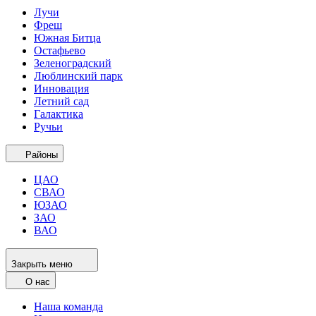
Лучи
Фреш
Южная Битца
Остафьево
Зеленоградский
Люблинский парк
Инновация
Летний сад
Галактика
Ручьи
Районы
ЦАО
СВАО
ЮЗАО
ЗАО
ВАО
Закрыть меню
О нас
Наша команда