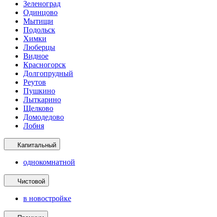
Зеленоград
Одинцово
Мытищи
Подольск
Химки
Люберцы
Видное
Красногорск
Долгопрудный
Реутов
Пушкино
Лыткарино
Щелково
Домодедово
Лобня
Капитальный
однокомнатной
Чистовой
в новостройке