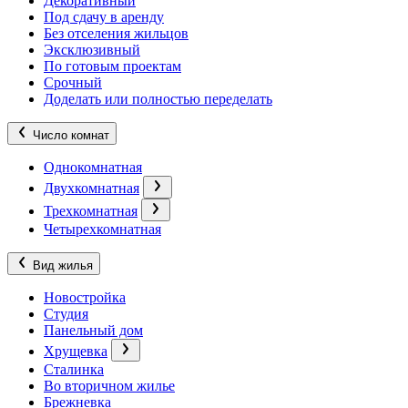
Декоративный
Под сдачу в аренду
Без отселения жильцов
Эксклюзивный
По готовым проектам
Срочный
Доделать или полностью переделать
Число комнат
Однокомнатная
Двухкомнатная
Трехкомнатная
Четырехкомнатная
Вид жилья
Новостройка
Студия
Панельный дом
Хрущевка
Сталинка
Во вторичном жилье
Брежневка