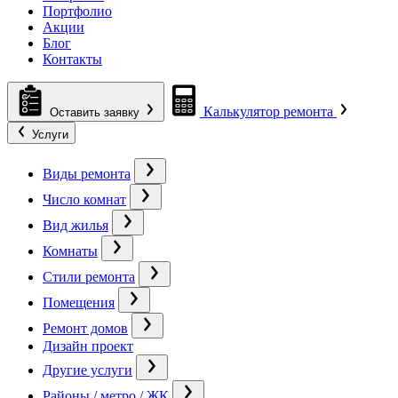
Портфолио
Акции
Блог
Контакты
Калькулятор ремонта
Оставить заявку
Услуги
Виды ремонта
Число комнат
Вид жилья
Комнаты
Стили ремонта
Помещения
Ремонт домов
Дизайн проект
Другие услуги
Районы / метро / ЖК