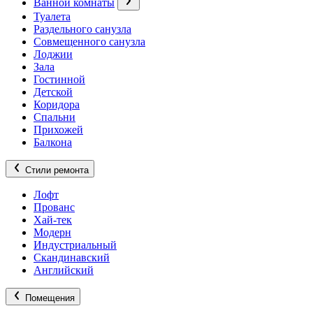
Ванной комнаты
Туалета
Раздельного санузла
Совмещенного санузла
Лоджии
Зала
Гостинной
Детской
Коридора
Спальни
Прихожей
Балкона
Стили ремонта
Лофт
Прованс
Хай-тек
Модерн
Индустриальный
Скандинавский
Английский
Помещения