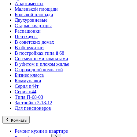
Апартаменты
Маленькой площади
Большой площади
Двухуровневые
Старые квартиры
Распашонки
Пентхаусы
В советских домах
В общежитии
В постройках типа ii 68
Со смежными комнатами
В убитом и плохом жилье
С проходной комнатой
Бизнес класса
Коммуналки
Серия п44т
Серия п44
Типа П-68-03
Застройка 2-18-12
Для пенсионеров
Комнаты
Ремонт кухни в квартире