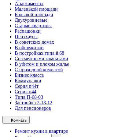
Апартаменты
Маленькой площади
Большой площади
Двухуровневые
Старые квартиры
Распашонки
Пентхаусы
В советских домах
В общежитии
В постройках типа ii 68
Со смежными комнатами
В убитом и плохом жилье
С проходной комнатой
Бизнес класса
Коммуналки
Серия п44т
Серия п44
Типа П-68-03
Застройка 2-18-12
Для пенсионеров
Комнаты
Ремонт кухни в квартире