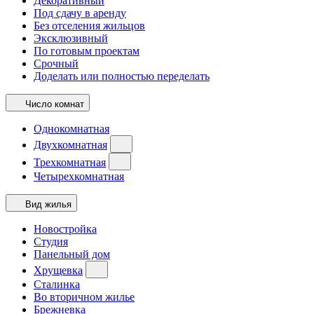
Декоративный
Под сдачу в аренду
Без отселения жильцов
Эксклюзивный
По готовым проектам
Срочный
Доделать или полностью переделать
Число комнат
Однокомнатная
Двухкомнатная
Трехкомнатная
Четырехкомнатная
Вид жилья
Новостройка
Студия
Панельный дом
Хрущевка
Сталинка
Во вторичном жилье
Брежневка