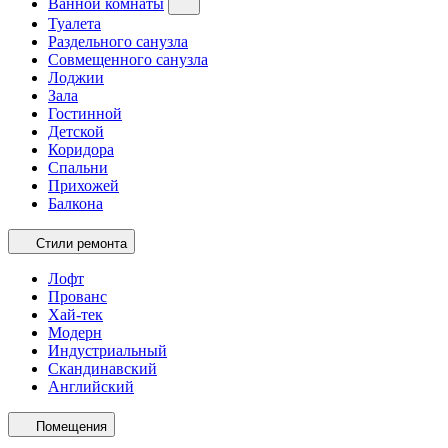
Ванной комнаты
Туалета
Раздельного санузла
Совмещенного санузла
Лоджии
Зала
Гостинной
Детской
Коридора
Спальни
Прихожей
Балкона
Стили ремонта
Лофт
Прованс
Хай-тек
Модерн
Индустриальный
Скандинавский
Английский
Помещения