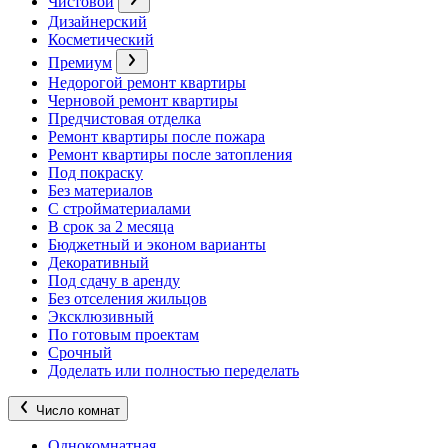
Чистовой
Дизайнерский
Косметический
Премиум
Недорогой ремонт квартиры
Черновой ремонт квартиры
Предчистовая отделка
Ремонт квартиры после пожара
Ремонт квартиры после затопления
Под покраску
Без материалов
С стройматериалами
В срок за 2 месяца
Бюджетный и эконом варианты
Декоративный
Под сдачу в аренду
Без отселения жильцов
Эксклюзивный
По готовым проектам
Срочный
Доделать или полностью переделать
Число комнат
Однокомнатная