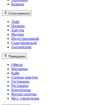
Балкона
Стили ремонта
Лофт
Прованс
Хай-тек
Модерн
Индустриальный
Скандинавский
Английский
Помещения
Офисы
Магазины
Кафе
Салоны красоты
Гостиницы
Рестораны
Кинотеатры
Фитнес-центры
Мед. учреждения