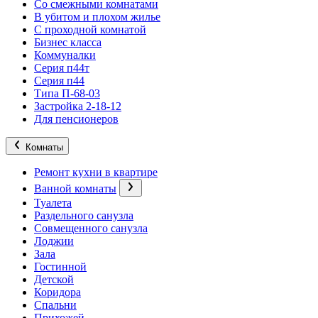
Со смежными комнатами
В убитом и плохом жилье
С проходной комнатой
Бизнес класса
Коммуналки
Серия п44т
Серия п44
Типа П-68-03
Застройка 2-18-12
Для пенсионеров
Комнаты
Ремонт кухни в квартире
Ванной комнаты
Туалета
Раздельного санузла
Совмещенного санузла
Лоджии
Зала
Гостинной
Детской
Коридора
Спальни
Прихожей