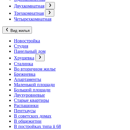
Двухкомнатная
Трехкомнатная
Четырехкомнатная
Вид жилья
Новостройка
Студия
Панельный дом
Хрущевка
Сталинка
Во вторичном жилье
Брежневка
Апартаменты
Маленькой площади
Большой площади
Двухуровневые
Старые квартиры
Распашонки
Пентхаусы
В советских домах
В общежитии
В постройках типа ii 68