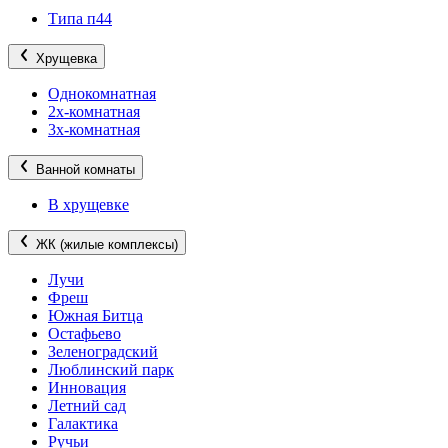
Типа п44
Хрущевка
Однокомнатная
2х-комнатная
3х-комнатная
Ванной комнаты
В хрущевке
ЖК (жилые комплексы)
Лучи
Фреш
Южная Битца
Остафьево
Зеленоградский
Люблинский парк
Инновация
Летний сад
Галактика
Ручьи