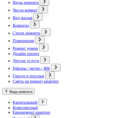
Виды ремонта
Число комнат
Вид жилья
Комнаты
Стили ремонта
Помещения
Ремонт домов
Дизайн проект
Другие услуги
Районы / метро / ЖК
Города и поселки
Смета на ремонт квартир
Виды ремонта
Капитальный
Комплексный
Евроремонт квартир