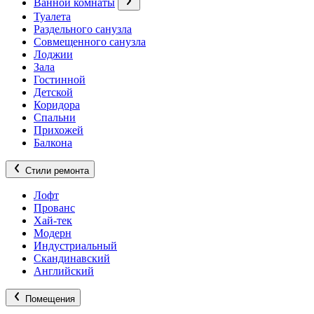
Ванной комнаты
Туалета
Раздельного санузла
Совмещенного санузла
Лоджии
Зала
Гостинной
Детской
Коридора
Спальни
Прихожей
Балкона
Стили ремонта
Лофт
Прованс
Хай-тек
Модерн
Индустриальный
Скандинавский
Английский
Помещения