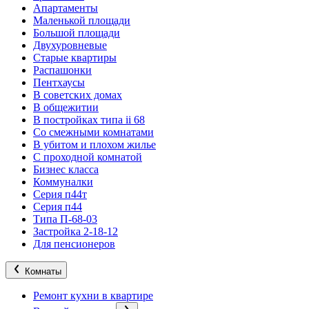
Апартаменты
Маленькой площади
Большой площади
Двухуровневые
Старые квартиры
Распашонки
Пентхаусы
В советских домах
В общежитии
В постройках типа ii 68
Со смежными комнатами
В убитом и плохом жилье
С проходной комнатой
Бизнес класса
Коммуналки
Серия п44т
Серия п44
Типа П-68-03
Застройка 2-18-12
Для пенсионеров
Комнаты
Ремонт кухни в квартире