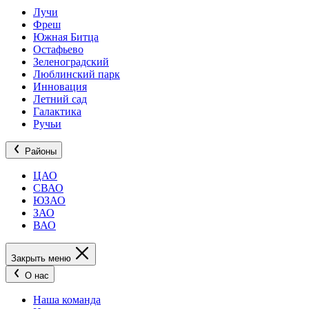
Лучи
Фреш
Южная Битца
Остафьево
Зеленоградский
Люблинский парк
Инновация
Летний сад
Галактика
Ручьи
Районы
ЦАО
СВАО
ЮЗАО
ЗАО
ВАО
Закрыть меню
О нас
Наша команда