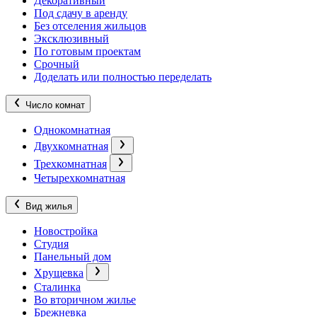
Декоративный
Под сдачу в аренду
Без отселения жильцов
Эксклюзивный
По готовым проектам
Срочный
Доделать или полностью переделать
Число комнат
Однокомнатная
Двухкомнатная
Трехкомнатная
Четырехкомнатная
Вид жилья
Новостройка
Студия
Панельный дом
Хрущевка
Сталинка
Во вторичном жилье
Брежневка