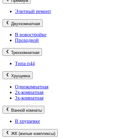
Премиум
Элитный ремонт
Двухкомнатная
В новостройке
Проходной
Трехкомнатная
Типа п44
Хрущевка
Однокомнатная
2х-комнатная
3х-комнатная
Ванной комнаты
В хрущевке
ЖК (жилые комплексы)