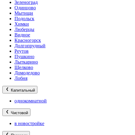
Зеленоград
Одинцово
Мытищи
Подольск
Химки
Люберцы
Видное
Красногорск
Долгопрудный
Реутов
Пушкино
Лыткарино
Щелково
Домодедово
Лобня
Капитальный
однокомнатной
Чистовой
в новостройке