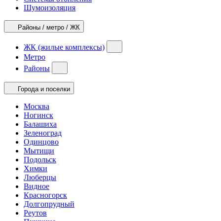
Шумоизоляция
Районы / метро / ЖК
ЖК (жилые комплексы)
Метро
Районы
Города и поселки
Москва
Ногинск
Балашиха
Зеленоград
Одинцово
Мытищи
Подольск
Химки
Люберцы
Видное
Красногорск
Долгопрудный
Реутов