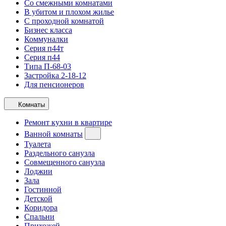
Со смежными комнатами
В убитом и плохом жилье
С проходной комнатой
Бизнес класса
Коммуналки
Серия п44т
Серия п44
Типа П-68-03
Застройка 2-18-12
Для пенсионеров
Комнаты
Ремонт кухни в квартире
Ванной комнаты
Туалета
Раздельного санузла
Совмещенного санузла
Лоджии
Зала
Гостинной
Детской
Коридора
Спальни
Прихожей