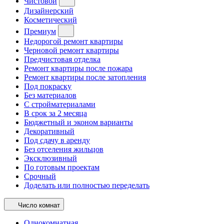
Чистовой
Дизайнерский
Косметический
Премиум
Недорогой ремонт квартиры
Черновой ремонт квартиры
Предчистовая отделка
Ремонт квартиры после пожара
Ремонт квартиры после затопления
Под покраску
Без материалов
С стройматериалами
В срок за 2 месяца
Бюджетный и эконом варианты
Декоративный
Под сдачу в аренду
Без отселения жильцов
Эксклюзивный
По готовым проектам
Срочный
Доделать или полностью переделать
Число комнат
Однокомнатная