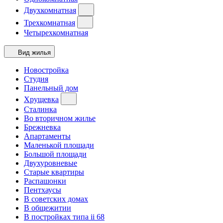
Двухкомнатная
Трехкомнатная
Четырехкомнатная
Вид жилья
Новостройка
Студия
Панельный дом
Хрущевка
Сталинка
Во вторичном жилье
Брежневка
Апартаменты
Маленькой площади
Большой площади
Двухуровневые
Старые квартиры
Распашонки
Пентхаусы
В советских домах
В общежитии
В постройках типа ii 68