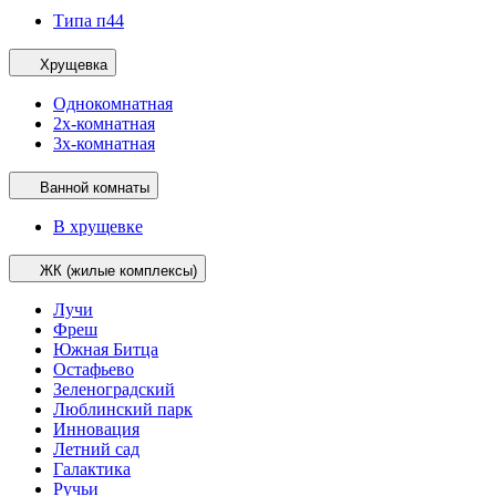
Типа п44
Хрущевка
Однокомнатная
2х-комнатная
3х-комнатная
Ванной комнаты
В хрущевке
ЖК (жилые комплексы)
Лучи
Фреш
Южная Битца
Остафьево
Зеленоградский
Люблинский парк
Инновация
Летний сад
Галактика
Ручьи