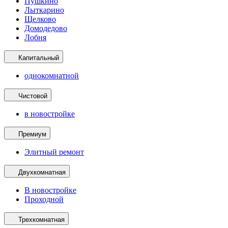
Пушкино
Лыткарино
Щелково
Домодедово
Лобня
Капитальный
однокомнатной
Чистовой
в новостройке
Премиум
Элитный ремонт
Двухкомнатная
В новостройке
Проходной
Трехкомнатная