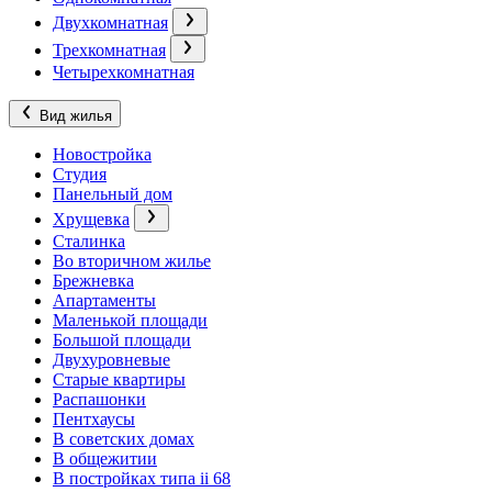
Двухкомнатная
Трехкомнатная
Четырехкомнатная
Вид жилья
Новостройка
Студия
Панельный дом
Хрущевка
Сталинка
Во вторичном жилье
Брежневка
Апартаменты
Маленькой площади
Большой площади
Двухуровневые
Старые квартиры
Распашонки
Пентхаусы
В советских домах
В общежитии
В постройках типа ii 68