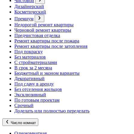
Чистовой
Дизайнерский
Косметический
Премиум
Недорогой ремонт квартиры
Черновой ремонт квартиры
Предчистовая отделка
Ремонт квартиры после пожара
Ремонт квартиры после затопления
Под покраску
Без материалов
С стройматериалами
В срок за 2 месяца
Бюджетный и эконом варианты
Декоративный
Под сдачу в аренду
Без отселения жильцов
Эксклюзивный
По готовым проектам
Срочный
Доделать или полностью переделать
Число комнат
Однокомнатная