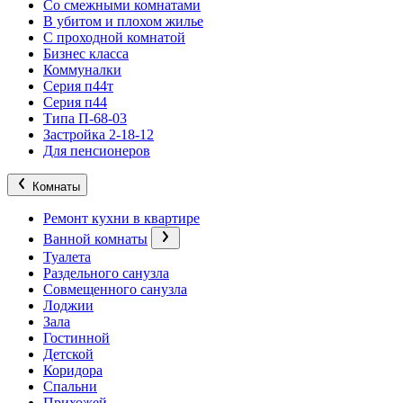
Со смежными комнатами
В убитом и плохом жилье
С проходной комнатой
Бизнес класса
Коммуналки
Серия п44т
Серия п44
Типа П-68-03
Застройка 2-18-12
Для пенсионеров
Комнаты
Ремонт кухни в квартире
Ванной комнаты
Туалета
Раздельного санузла
Совмещенного санузла
Лоджии
Зала
Гостинной
Детской
Коридора
Спальни
Прихожей