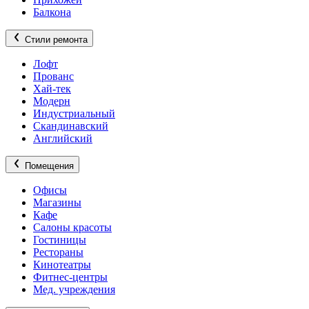
Балкона
Стили ремонта
Лофт
Прованс
Хай-тек
Модерн
Индустриальный
Скандинавский
Английский
Помещения
Офисы
Магазины
Кафе
Салоны красоты
Гостиницы
Рестораны
Кинотеатры
Фитнес-центры
Мед. учреждения