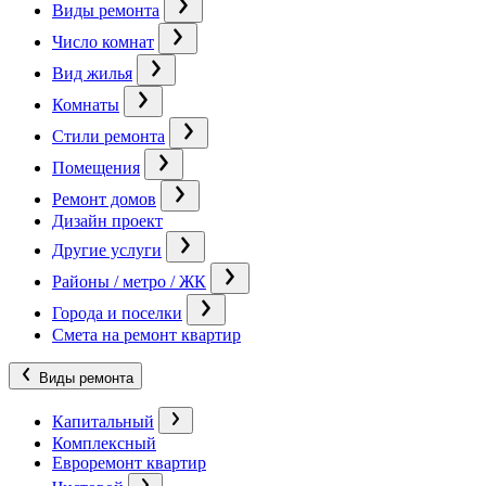
Виды ремонта
Число комнат
Вид жилья
Комнаты
Стили ремонта
Помещения
Ремонт домов
Дизайн проект
Другие услуги
Районы / метро / ЖК
Города и поселки
Смета на ремонт квартир
Виды ремонта
Капитальный
Комплексный
Евроремонт квартир