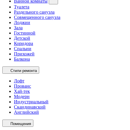
Ванной комнаты
Туалета
Раздельного санузла
Совмещенного санузла
Лоджии
Зала
Гостинной
Детской
Коридора
Спальни
Прихожей
Балкона
Стили ремонта
Лофт
Прованс
Хай-тек
Модерн
Индустриальный
Скандинавский
Английский
Помещения