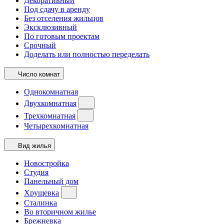
Декоративный
Под сдачу в аренду
Без отселения жильцов
Эксклюзивный
По готовым проектам
Срочный
Доделать или полностью переделать
Число комнат
Однокомнатная
Двухкомнатная
Трехкомнатная
Четырехкомнатная
Вид жилья
Новостройка
Студия
Панельный дом
Хрущевка
Сталинка
Во вторичном жилье
Брежневка