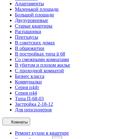
Апартаменты
Маленькой площади
Большой площади
Двухуровневые
Старые квартиры
Распашонки
Пентхаусы
В советских домах
В общежитии
В постройках типа ii 68
Со смежными комнатами
В убитом и плохом жилье
С проходной комнатой
Бизнес класса
Коммуналки
Серия п44т
Серия п44
Типа П-68-03
Застройка 2-18-12
Для пенсионеров
Комнаты
Ремонт кухни в квартире