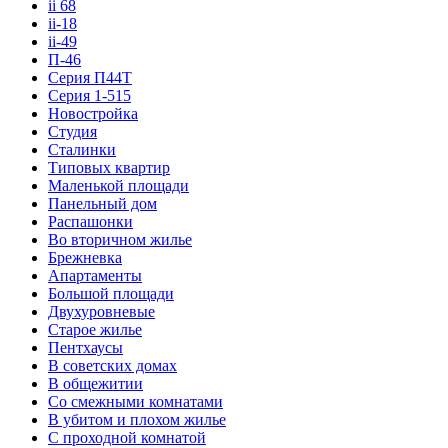
ii 68
ii-18
ii-49
П-46
Серия П44Т
Серия 1-515
Новостройка
Студия
Сталинки
Типовых квартир
Маленькой площади
Панельный дом
Распашонки
Во вторичном жилье
Брежневка
Апартаменты
Большой площади
Двухуровневые
Старое жилье
Пентхаусы
В советских домах
В общежитии
Со смежными комнатами
В убитом и плохом жилье
С проходной комнатой