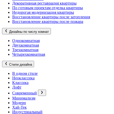
Декоративная реставрация квартиры
По готовым проектам отделка квартиры
Недорогая модернизация квартиры
Восстановление квартиры после затопления
Восстановление квартиры после пожара
Дизайны по числу комнат
Однокомнатная
Двухкомнатная
Трехкомнатная
Четырехкомнатная
Стили дизайна
В одном стиле
Неоклассика
Классика
Лофт
Современный
Минимализм
Модерн
Хай-Тек
Индустриальный