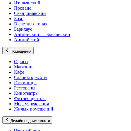
Итальянский
Прованс
Скандинавский
Бохо
В светлых тонах
Барнхаус
Английский — Британский
Английский
Помещения
Офисы
Магазины
Кафе
Салоны красоты
Гостиницы
Рестораны
Кинотеатры
Фитнес-центры
Мед. учреждения
Жилых помещений
Дизайн недвижимости
Частный дом