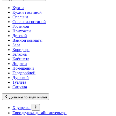
Кухни
Кухни-гостиной
Спальни
Спальни-гостиной
Гостиной
Прихожей
Детской
Ванной комнаты
Зала
Коридора
Балкона
Кабинета
Лоджии
Помещений
Гардеробной
Душевой
Туалета
Санузла
Дизайны по виду жилья
Хрущевка
Евродвушка дизайн интерьера