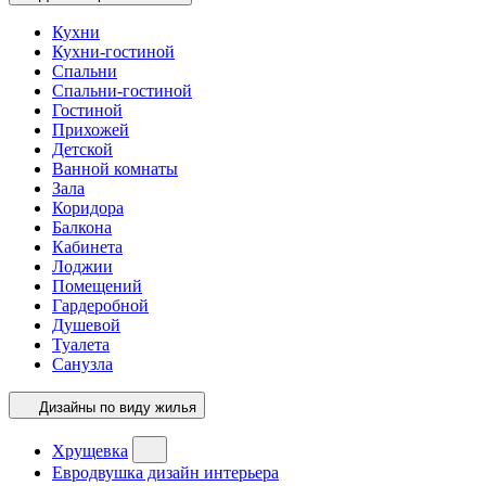
Кухни
Кухни-гостиной
Спальни
Спальни-гостиной
Гостиной
Прихожей
Детской
Ванной комнаты
Зала
Коридора
Балкона
Кабинета
Лоджии
Помещений
Гардеробной
Душевой
Туалета
Санузла
Дизайны по виду жилья
Хрущевка
Евродвушка дизайн интерьера