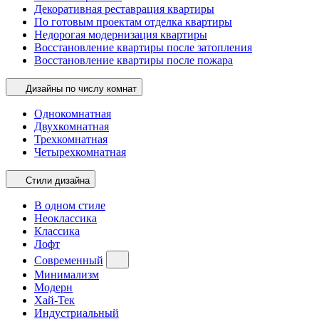
Декоративная реставрация квартиры
По готовым проектам отделка квартиры
Недорогая модернизация квартиры
Восстановление квартиры после затопления
Восстановление квартиры после пожара
Дизайны по числу комнат
Однокомнатная
Двухкомнатная
Трехкомнатная
Четырехкомнатная
Стили дизайна
В одном стиле
Неоклассика
Классика
Лофт
Современный
Минимализм
Модерн
Хай-Тек
Индустриальный