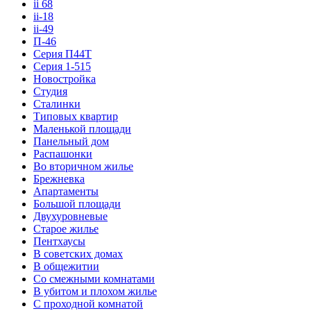
ii 68
ii-18
ii-49
П-46
Серия П44Т
Серия 1-515
Новостройка
Студия
Сталинки
Типовых квартир
Маленькой площади
Панельный дом
Распашонки
Во вторичном жилье
Брежневка
Апартаменты
Большой площади
Двухуровневые
Старое жилье
Пентхаусы
В советских домах
В общежитии
Со смежными комнатами
В убитом и плохом жилье
С проходной комнатой