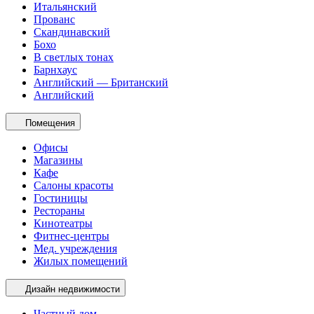
Итальянский
Прованс
Скандинавский
Бохо
В светлых тонах
Барнхаус
Английский — Британский
Английский
Помещения
Офисы
Магазины
Кафе
Салоны красоты
Гостиницы
Рестораны
Кинотеатры
Фитнес-центры
Мед. учреждения
Жилых помещений
Дизайн недвижимости
Частный дом