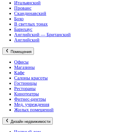
Итальянский
Прованс
Скандинавский
Бохо
В светлых тонах
Барнхаус
Английский — Британский
Английский
Помещения
Офисы
Магазины
Кафе
Салоны красоты
Гостиницы
Рестораны
Кинотеатры
Фитнес-центры
Мед. учреждения
Жилых помещений
Дизайн недвижимости
Частный дом