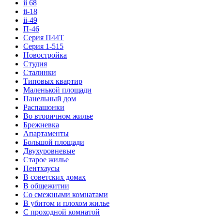
ii 68
ii-18
ii-49
П-46
Серия П44Т
Серия 1-515
Новостройка
Студия
Сталинки
Типовых квартир
Маленькой площади
Панельный дом
Распашонки
Во вторичном жилье
Брежневка
Апартаменты
Большой площади
Двухуровневые
Старое жилье
Пентхаусы
В советских домах
В общежитии
Со смежными комнатами
В убитом и плохом жилье
С проходной комнатой