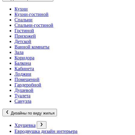
Кухни
Кухни-гостиной
Спальни
Спальни-гостиной
Гостиной
Прихожей
Детской
Ванной комнаты
Зала
Коридора
Балкона
Кабинета
Лоджии
Помещений
Гардеробной
Душевой
Туалета
Санузла
Дизайны по виду жилья
Хрущевка
Евродвушка дизайн интерьера