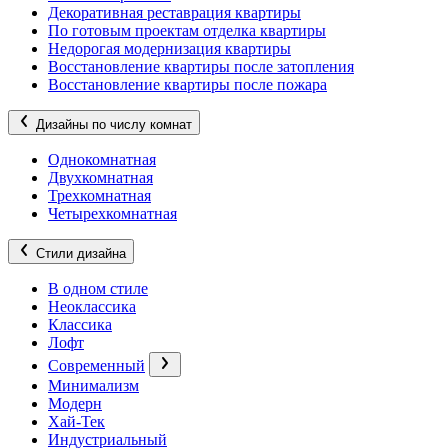
Декоративная реставрация квартиры
По готовым проектам отделка квартиры
Недорогая модернизация квартиры
Восстановление квартиры после затопления
Восстановление квартиры после пожара
Дизайны по числу комнат
Однокомнатная
Двухкомнатная
Трехкомнатная
Четырехкомнатная
Стили дизайна
В одном стиле
Неоклассика
Классика
Лофт
Современный
Минимализм
Модерн
Хай-Тек
Индустриальный