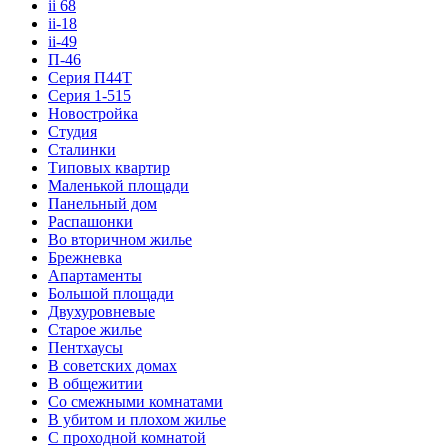
ii 68
ii-18
ii-49
П-46
Серия П44Т
Серия 1-515
Новостройка
Студия
Сталинки
Типовых квартир
Маленькой площади
Панельный дом
Распашонки
Во вторичном жилье
Брежневка
Апартаменты
Большой площади
Двухуровневые
Старое жилье
Пентхаусы
В советских домах
В общежитии
Со смежными комнатами
В убитом и плохом жилье
С проходной комнатой