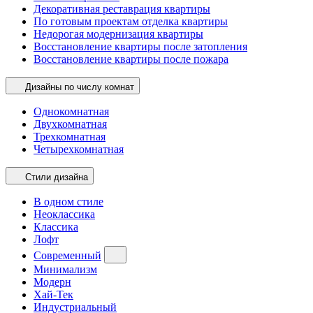
Декоративная реставрация квартиры
По готовым проектам отделка квартиры
Недорогая модернизация квартиры
Восстановление квартиры после затопления
Восстановление квартиры после пожара
Дизайны по числу комнат
Однокомнатная
Двухкомнатная
Трехкомнатная
Четырехкомнатная
Стили дизайна
В одном стиле
Неоклассика
Классика
Лофт
Современный
Минимализм
Модерн
Хай-Тек
Индустриальный