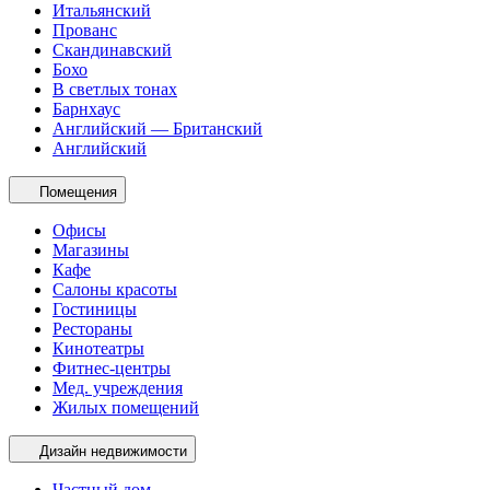
Итальянский
Прованс
Скандинавский
Бохо
В светлых тонах
Барнхаус
Английский — Британский
Английский
Помещения
Офисы
Магазины
Кафе
Салоны красоты
Гостиницы
Рестораны
Кинотеатры
Фитнес-центры
Мед. учреждения
Жилых помещений
Дизайн недвижимости
Частный дом