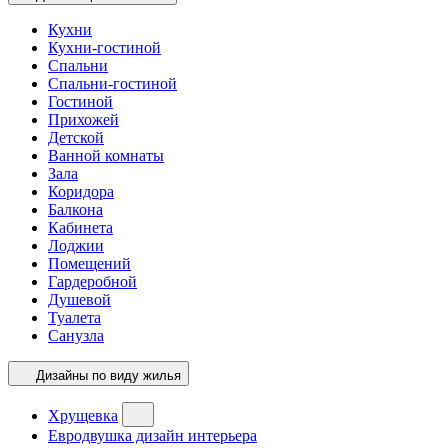
Кухни
Кухни-гостиной
Спальни
Спальни-гостиной
Гостиной
Прихожей
Детской
Ванной комнаты
Зала
Коридора
Балкона
Кабинета
Лоджии
Помещений
Гардеробной
Душевой
Туалета
Санузла
Дизайны по виду жилья
Хрущевка
Евродвушка дизайн интерьера