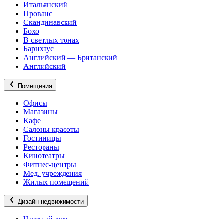
Итальянский
Прованс
Скандинавский
Бохо
В светлых тонах
Барнхаус
Английский — Британский
Английский
Помещения
Офисы
Магазины
Кафе
Салоны красоты
Гостиницы
Рестораны
Кинотеатры
Фитнес-центры
Мед. учреждения
Жилых помещений
Дизайн недвижимости
Частный дом