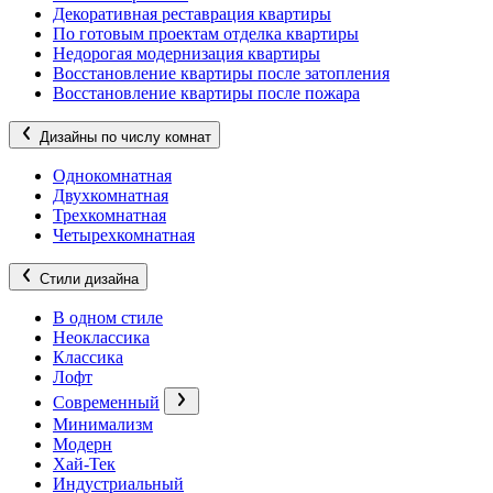
Декоративная реставрация квартиры
По готовым проектам отделка квартиры
Недорогая модернизация квартиры
Восстановление квартиры после затопления
Восстановление квартиры после пожара
Дизайны по числу комнат
Однокомнатная
Двухкомнатная
Трехкомнатная
Четырехкомнатная
Стили дизайна
В одном стиле
Неоклассика
Классика
Лофт
Современный
Минимализм
Модерн
Хай-Тек
Индустриальный