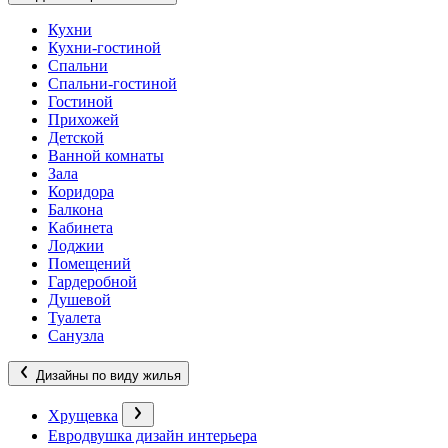
Кухни
Кухни-гостиной
Спальни
Спальни-гостиной
Гостиной
Прихожей
Детской
Ванной комнаты
Зала
Коридора
Балкона
Кабинета
Лоджии
Помещений
Гардеробной
Душевой
Туалета
Санузла
Дизайны по виду жилья
Хрущевка
Евродвушка дизайн интерьера