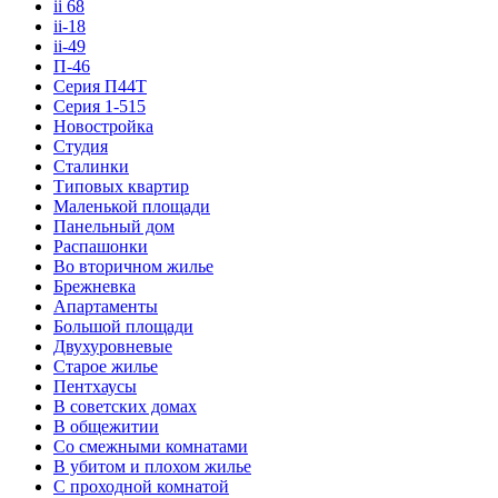
ii 68
ii-18
ii-49
П-46
Серия П44Т
Серия 1-515
Новостройка
Студия
Сталинки
Типовых квартир
Маленькой площади
Панельный дом
Распашонки
Во вторичном жилье
Брежневка
Апартаменты
Большой площади
Двухуровневые
Старое жилье
Пентхаусы
В советских домах
В общежитии
Со смежными комнатами
В убитом и плохом жилье
С проходной комнатой