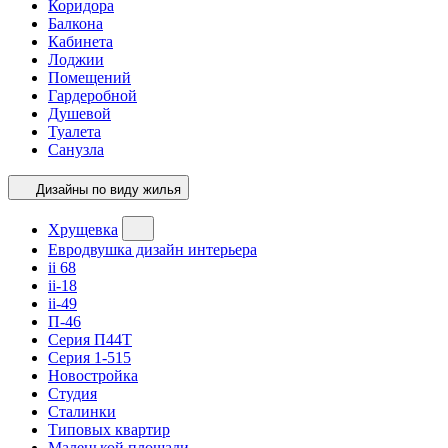
Коридора
Балкона
Кабинета
Лоджии
Помещений
Гардеробной
Душевой
Туалета
Санузла
Дизайны по виду жилья
Хрущевка
Евродвушка дизайн интерьера
ii 68
ii-18
ii-49
П-46
Серия П44Т
Серия 1-515
Новостройка
Студия
Сталинки
Типовых квартир
Маленькой площади