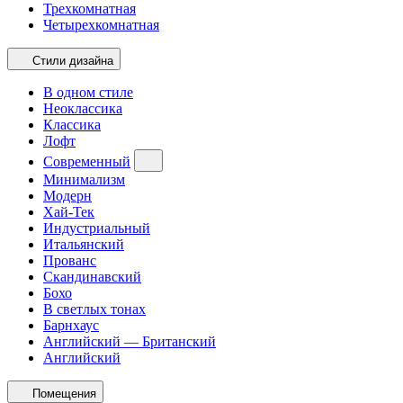
Трехкомнатная
Четырехкомнатная
Стили дизайна
В одном стиле
Неоклассика
Классика
Лофт
Современный
Минимализм
Модерн
Хай-Тек
Индустриальный
Итальянский
Прованс
Скандинавский
Бохо
В светлых тонах
Барнхаус
Английский — Британский
Английский
Помещения