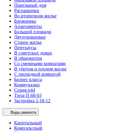
Панельный дом
Распашонки
Во вторичном жилье
Брежневка
Апартаменты
Большой площади
Двухуровневые
Старое жилье
Пентхаусы
В советских домах
В общежитии
Со смежными комнатами
В убитом и плохом жилье
С проходной комнатой
Бизнес класса
Коммуналки
Серия п44
Типа П-68-03
Застройка 2-18-12
Виды ремонта
Капитальный
Комплексный