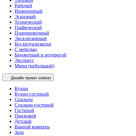
Типовой
Рабочий
Инженерный
Эскизный
Технический
Графический
Планировочный
Эксклюзивный
Без визуализации
С мебелью
Бюджетный и недорогой
Экспресс
Мини (небольшой)
Дизайн проект комнат
Кухни
Кухни-гостиной
Спальни
Спальни-гостиной
Гостиной
Прихожей
Детской
Ванной комнаты
Зала