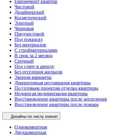
Евроремонт квартир
Чистовой
Дизайнерский
Косметический
Элитный
Черновая
Предчистовой
Под покраску
Без материалов
С стройматериалами
В срок за 2 месяца
Срочный
Под сдачу в аренду
Без отселения жильцов
Эконом варианты
Декоративная реставрация квартиры
По готовым проектам отделка квартиры
Недорогая модернизация квартиры
Восстановление квартиры после затопления
Восстановление квартиры после пожара
Дизайны по числу комнат
Однокомнатная
Двухкомнатная