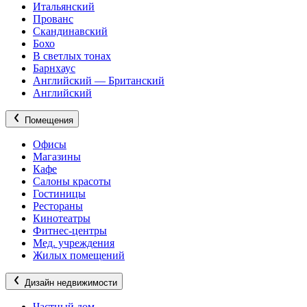
Итальянский
Прованс
Скандинавский
Бохо
В светлых тонах
Барнхаус
Английский — Британский
Английский
Помещения
Офисы
Магазины
Кафе
Салоны красоты
Гостиницы
Рестораны
Кинотеатры
Фитнес-центры
Мед. учреждения
Жилых помещений
Дизайн недвижимости
Частный дом