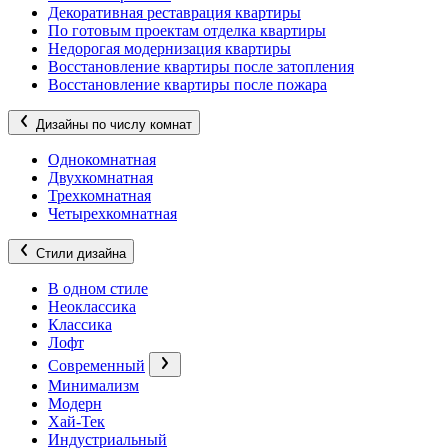
Декоративная реставрация квартиры
По готовым проектам отделка квартиры
Недорогая модернизация квартиры
Восстановление квартиры после затопления
Восстановление квартиры после пожара
Дизайны по числу комнат
Однокомнатная
Двухкомнатная
Трехкомнатная
Четырехкомнатная
Стили дизайна
В одном стиле
Неоклассика
Классика
Лофт
Современный
Минимализм
Модерн
Хай-Тек
Индустриальный