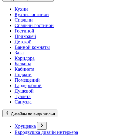
Кухни
Кухни-гостиной
Спальни
Спальни-гостиной
Гостиной
Прихожей
Детской
Ванной комнаты
Зала
Коридора
Балкона
Кабинета
Лоджии
Помещений
Гардеробной
Душевой
Туалета
Санузла
Дизайны по виду жилья
Хрущевка
Евродвушка дизайн интерьера