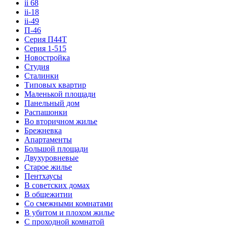
ii 68
ii-18
ii-49
П-46
Серия П44Т
Серия 1-515
Новостройка
Студия
Сталинки
Типовых квартир
Маленькой площади
Панельный дом
Распашонки
Во вторичном жилье
Брежневка
Апартаменты
Большой площади
Двухуровневые
Старое жилье
Пентхаусы
В советских домах
В общежитии
Со смежными комнатами
В убитом и плохом жилье
С проходной комнатой