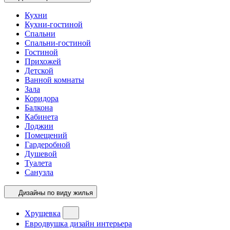
Кухни
Кухни-гостиной
Спальни
Спальни-гостиной
Гостиной
Прихожей
Детской
Ванной комнаты
Зала
Коридора
Балкона
Кабинета
Лоджии
Помещений
Гардеробной
Душевой
Туалета
Санузла
Дизайны по виду жилья
Хрущевка
Евродвушка дизайн интерьера