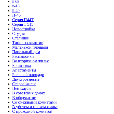
ii 68
ii-18
ii-49
П-46
Серия П44Т
Серия 1-515
Новостройка
Студия
Сталинки
Типовых квартир
Маленькой площади
Панельный дом
Распашонки
Во вторичном жилье
Брежневка
Апартаменты
Большой площади
Двухуровневые
Старое жилье
Пентхаусы
В советских домах
В общежитии
Со смежными комнатами
В убитом и плохом жилье
С проходной комнатой