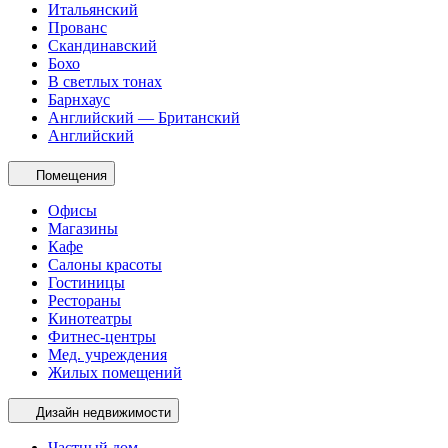
Итальянский
Прованс
Скандинавский
Бохо
В светлых тонах
Барнхаус
Английский — Британский
Английский
Помещения
Офисы
Магазины
Кафе
Салоны красоты
Гостиницы
Рестораны
Кинотеатры
Фитнес-центры
Мед. учреждения
Жилых помещений
Дизайн недвижимости
Частный дом