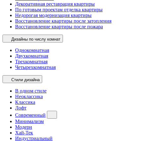
Декоративная реставрация квартиры
По готовым проектам отделка квартиры
Недорогая модернизация квартиры
Восстановление квартиры после затопления
Восстановление квартиры после пожара
Дизайны по числу комнат
Однокомнатная
Двухкомнатная
Трехкомнатная
Четырехкомнатная
Стили дизайна
В одном стиле
Неоклассика
Классика
Лофт
Современный
Минимализм
Модерн
Хай-Тек
Индустриальный