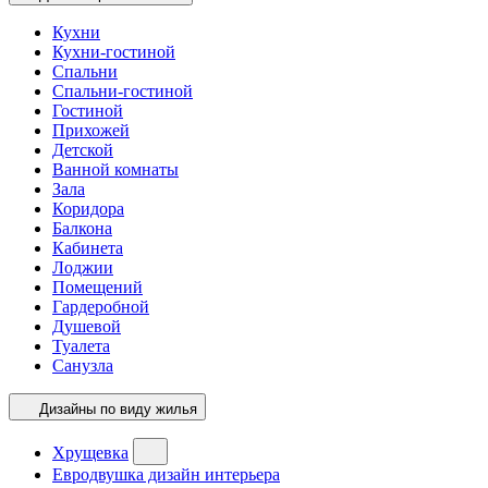
Кухни
Кухни-гостиной
Спальни
Спальни-гостиной
Гостиной
Прихожей
Детской
Ванной комнаты
Зала
Коридора
Балкона
Кабинета
Лоджии
Помещений
Гардеробной
Душевой
Туалета
Санузла
Дизайны по виду жилья
Хрущевка
Евродвушка дизайн интерьера