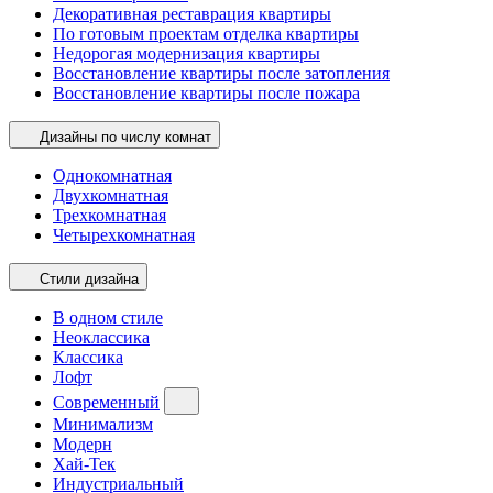
Декоративная реставрация квартиры
По готовым проектам отделка квартиры
Недорогая модернизация квартиры
Восстановление квартиры после затопления
Восстановление квартиры после пожара
Дизайны по числу комнат
Однокомнатная
Двухкомнатная
Трехкомнатная
Четырехкомнатная
Стили дизайна
В одном стиле
Неоклассика
Классика
Лофт
Современный
Минимализм
Модерн
Хай-Тек
Индустриальный