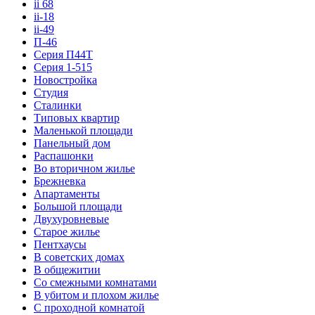
ii 68
ii-18
ii-49
П-46
Серия П44Т
Серия 1-515
Новостройка
Студия
Сталинки
Типовых квартир
Маленькой площади
Панельный дом
Распашонки
Во вторичном жилье
Брежневка
Апартаменты
Большой площади
Двухуровневые
Старое жилье
Пентхаусы
В советских домах
В общежитии
Со смежными комнатами
В убитом и плохом жилье
С проходной комнатой