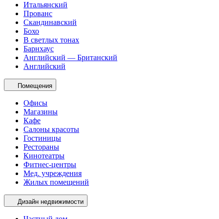
Итальянский
Прованс
Скандинавский
Бохо
В светлых тонах
Барнхаус
Английский — Британский
Английский
Помещения
Офисы
Магазины
Кафе
Салоны красоты
Гостиницы
Рестораны
Кинотеатры
Фитнес-центры
Мед. учреждения
Жилых помещений
Дизайн недвижимости
Частный дом