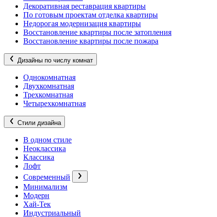
Декоративная реставрация квартиры
По готовым проектам отделка квартиры
Недорогая модернизация квартиры
Восстановление квартиры после затопления
Восстановление квартиры после пожара
Дизайны по числу комнат
Однокомнатная
Двухкомнатная
Трехкомнатная
Четырехкомнатная
Стили дизайна
В одном стиле
Неоклассика
Классика
Лофт
Современный
Минимализм
Модерн
Хай-Тек
Индустриальный