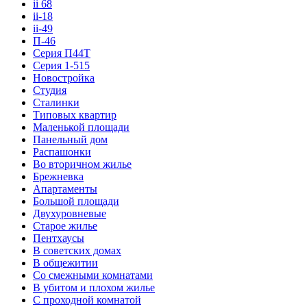
ii 68
ii-18
ii-49
П-46
Серия П44Т
Серия 1-515
Новостройка
Студия
Сталинки
Типовых квартир
Маленькой площади
Панельный дом
Распашонки
Во вторичном жилье
Брежневка
Апартаменты
Большой площади
Двухуровневые
Старое жилье
Пентхаусы
В советских домах
В общежитии
Со смежными комнатами
В убитом и плохом жилье
С проходной комнатой