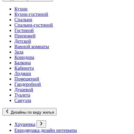
Кухни
Кухни-гостиной
Спальни
Спальни-гостиной
Гостиной
Прихожей
Детской
Ванной комнаты
Зала
Коридора
Балкона
Кабинета
Лоджии
Помещений
Гардеробной
Душевой
Туалета
Санузла
Дизайны по виду жилья
Хрущевка
Евродвушка дизайн интерьера