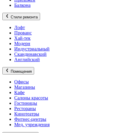
Балкона
Стили ремонта
Лофт
Прованс
Хай-тек
Модерн
Индустриальный
Скандинавский
Английский
Помещения
Офисы
Магазины
Кафе
Салоны красоты
Гостиницы
Рестораны
Кинотеатры
Фитнес-центры
Мед. учреждения