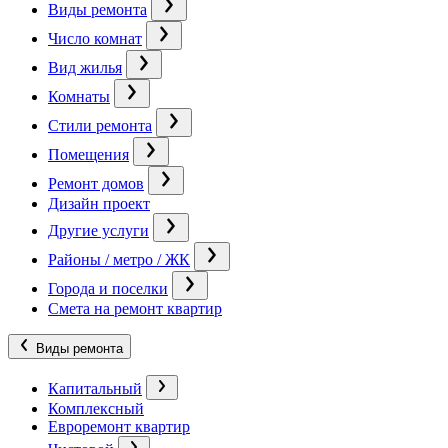
Виды ремонта
Число комнат
Вид жилья
Комнаты
Стили ремонта
Помещения
Ремонт домов
Дизайн проект
Другие услуги
Районы / метро / ЖК
Города и поселки
Смета на ремонт квартир
Виды ремонта
Капитальный
Комплексный
Евроремонт квартир