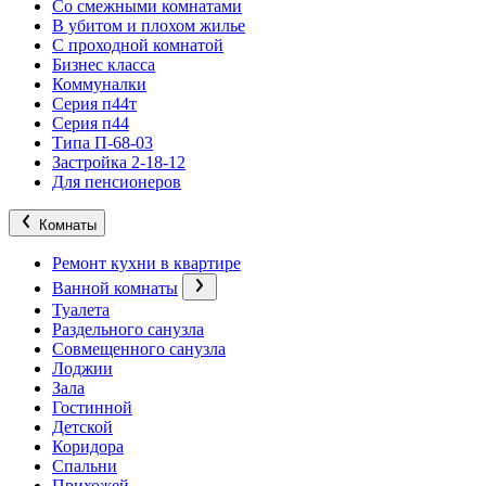
Со смежными комнатами
В убитом и плохом жилье
С проходной комнатой
Бизнес класса
Коммуналки
Серия п44т
Серия п44
Типа П-68-03
Застройка 2-18-12
Для пенсионеров
Комнаты
Ремонт кухни в квартире
Ванной комнаты
Туалета
Раздельного санузла
Совмещенного санузла
Лоджии
Зала
Гостинной
Детской
Коридора
Спальни
Прихожей