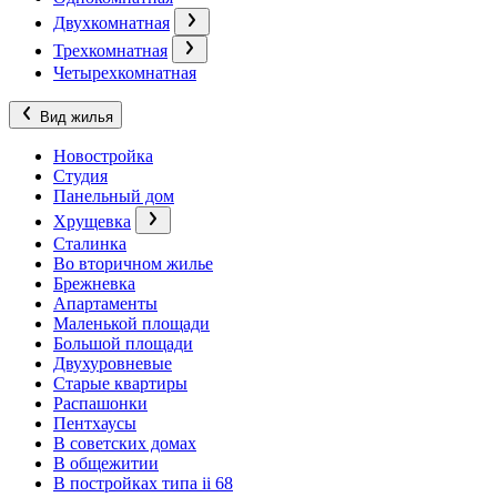
Двухкомнатная
Трехкомнатная
Четырехкомнатная
Вид жилья
Новостройка
Студия
Панельный дом
Хрущевка
Сталинка
Во вторичном жилье
Брежневка
Апартаменты
Маленькой площади
Большой площади
Двухуровневые
Старые квартиры
Распашонки
Пентхаусы
В советских домах
В общежитии
В постройках типа ii 68