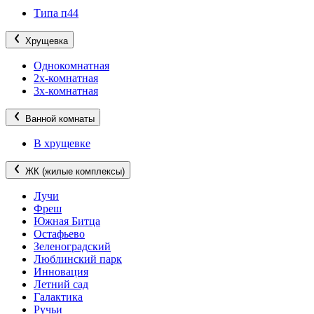
Типа п44
Хрущевка
Однокомнатная
2х-комнатная
3х-комнатная
Ванной комнаты
В хрущевке
ЖК (жилые комплексы)
Лучи
Фреш
Южная Битца
Остафьево
Зеленоградский
Люблинский парк
Инновация
Летний сад
Галактика
Ручьи