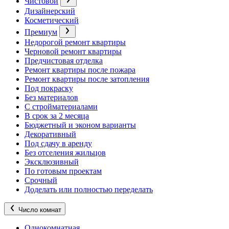
Чистовой
Дизайнерский
Косметический
Премиум
Недорогой ремонт квартиры
Черновой ремонт квартиры
Предчистовая отделка
Ремонт квартиры после пожара
Ремонт квартиры после затопления
Под покраску
Без материалов
С стройматериалами
В срок за 2 месяца
Бюджетный и эконом варианты
Декоративный
Под сдачу в аренду
Без отселения жильцов
Эксклюзивный
По готовым проектам
Срочный
Доделать или полностью переделать
Число комнат
Однокомнатная