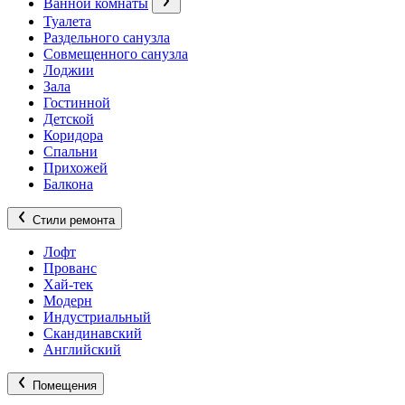
Ванной комнаты
Туалета
Раздельного санузла
Совмещенного санузла
Лоджии
Зала
Гостинной
Детской
Коридора
Спальни
Прихожей
Балкона
Стили ремонта
Лофт
Прованс
Хай-тек
Модерн
Индустриальный
Скандинавский
Английский
Помещения