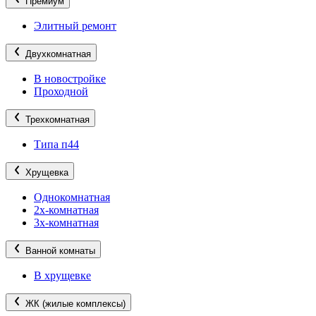
Премиум
Элитный ремонт
Двухкомнатная
В новостройке
Проходной
Трехкомнатная
Типа п44
Хрущевка
Однокомнатная
2х-комнатная
3х-комнатная
Ванной комнаты
В хрущевке
ЖК (жилые комплексы)