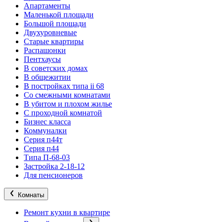
Апартаменты
Маленькой площади
Большой площади
Двухуровневые
Старые квартиры
Распашонки
Пентхаусы
В советских домах
В общежитии
В постройках типа ii 68
Со смежными комнатами
В убитом и плохом жилье
С проходной комнатой
Бизнес класса
Коммуналки
Серия п44т
Серия п44
Типа П-68-03
Застройка 2-18-12
Для пенсионеров
Комнаты
Ремонт кухни в квартире