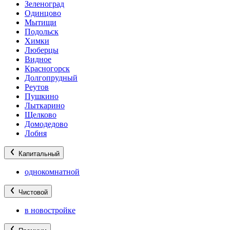
Зеленоград
Одинцово
Мытищи
Подольск
Химки
Люберцы
Видное
Красногорск
Долгопрудный
Реутов
Пушкино
Лыткарино
Щелково
Домодедово
Лобня
Капитальный
однокомнатной
Чистовой
в новостройке