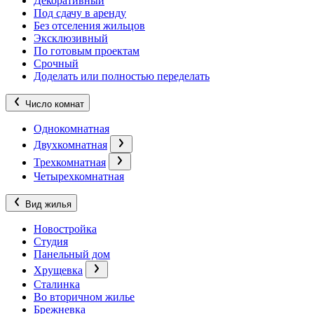
Декоративный
Под сдачу в аренду
Без отселения жильцов
Эксклюзивный
По готовым проектам
Срочный
Доделать или полностью переделать
Число комнат
Однокомнатная
Двухкомнатная
Трехкомнатная
Четырехкомнатная
Вид жилья
Новостройка
Студия
Панельный дом
Хрущевка
Сталинка
Во вторичном жилье
Брежневка