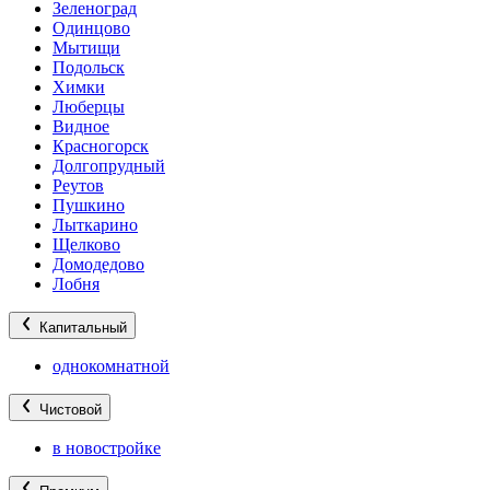
Зеленоград
Одинцово
Мытищи
Подольск
Химки
Люберцы
Видное
Красногорск
Долгопрудный
Реутов
Пушкино
Лыткарино
Щелково
Домодедово
Лобня
Капитальный
однокомнатной
Чистовой
в новостройке