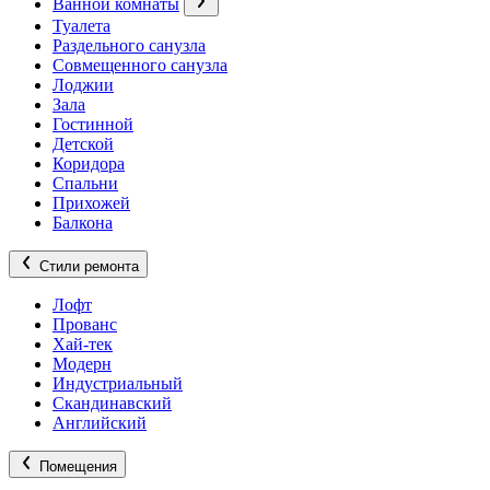
Ванной комнаты
Туалета
Раздельного санузла
Совмещенного санузла
Лоджии
Зала
Гостинной
Детской
Коридора
Спальни
Прихожей
Балкона
Стили ремонта
Лофт
Прованс
Хай-тек
Модерн
Индустриальный
Скандинавский
Английский
Помещения