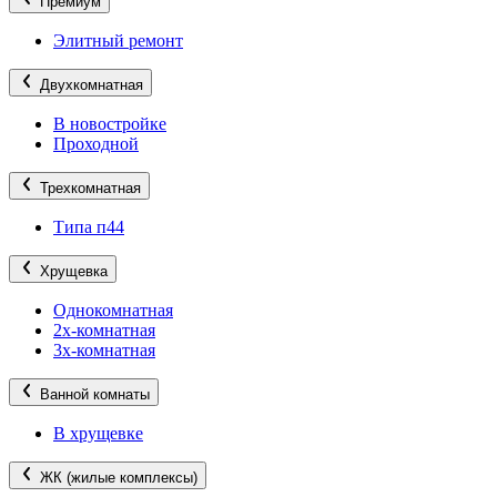
Премиум
Элитный ремонт
Двухкомнатная
В новостройке
Проходной
Трехкомнатная
Типа п44
Хрущевка
Однокомнатная
2х-комнатная
3х-комнатная
Ванной комнаты
В хрущевке
ЖК (жилые комплексы)