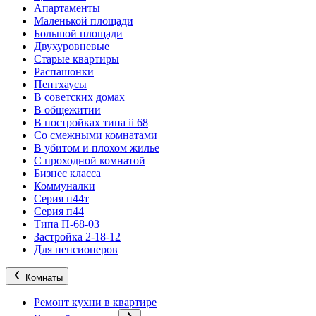
Апартаменты
Маленькой площади
Большой площади
Двухуровневые
Старые квартиры
Распашонки
Пентхаусы
В советских домах
В общежитии
В постройках типа ii 68
Со смежными комнатами
В убитом и плохом жилье
С проходной комнатой
Бизнес класса
Коммуналки
Серия п44т
Серия п44
Типа П-68-03
Застройка 2-18-12
Для пенсионеров
Комнаты
Ремонт кухни в квартире