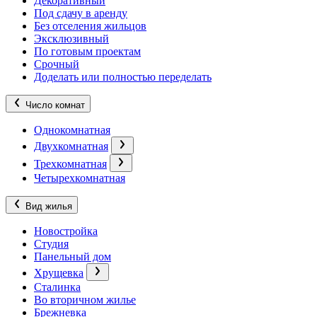
Декоративный
Под сдачу в аренду
Без отселения жильцов
Эксклюзивный
По готовым проектам
Срочный
Доделать или полностью переделать
Число комнат
Однокомнатная
Двухкомнатная
Трехкомнатная
Четырехкомнатная
Вид жилья
Новостройка
Студия
Панельный дом
Хрущевка
Сталинка
Во вторичном жилье
Брежневка