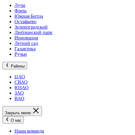
Лучи
Фреш
Южная Битца
Остафьево
Зеленоградский
Люблинский парк
Инновация
Летний сад
Галактика
Ручьи
Районы
ЦАО
СВАО
ЮЗАО
ЗАО
ВАО
Закрыть меню
О нас
Наша команда