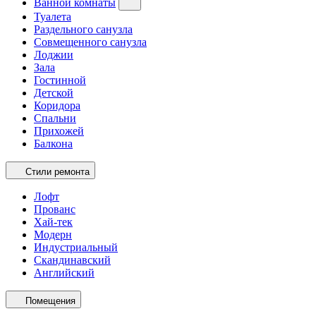
Ванной комнаты
Туалета
Раздельного санузла
Совмещенного санузла
Лоджии
Зала
Гостинной
Детской
Коридора
Спальни
Прихожей
Балкона
Стили ремонта
Лофт
Прованс
Хай-тек
Модерн
Индустриальный
Скандинавский
Английский
Помещения