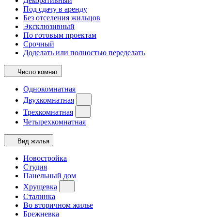
Декоративный
Под сдачу в аренду
Без отселения жильцов
Эксклюзивный
По готовым проектам
Срочный
Доделать или полностью переделать
Число комнат
Однокомнатная
Двухкомнатная
Трехкомнатная
Четырехкомнатная
Вид жилья
Новостройка
Студия
Панельный дом
Хрущевка
Сталинка
Во вторичном жилье
Брежневка