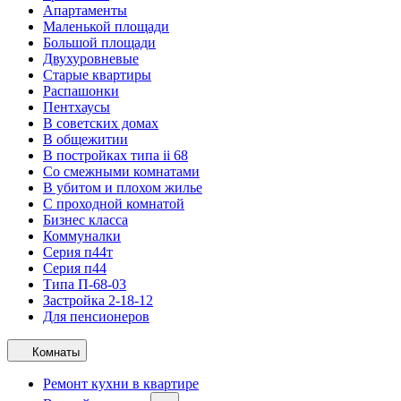
Апартаменты
Маленькой площади
Большой площади
Двухуровневые
Старые квартиры
Распашонки
Пентхаусы
В советских домах
В общежитии
В постройках типа ii 68
Со смежными комнатами
В убитом и плохом жилье
С проходной комнатой
Бизнес класса
Коммуналки
Серия п44т
Серия п44
Типа П-68-03
Застройка 2-18-12
Для пенсионеров
Комнаты
Ремонт кухни в квартире