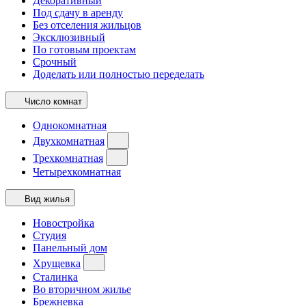
Декоративный
Под сдачу в аренду
Без отселения жильцов
Эксклюзивный
По готовым проектам
Срочный
Доделать или полностью переделать
Число комнат
Однокомнатная
Двухкомнатная
Трехкомнатная
Четырехкомнатная
Вид жилья
Новостройка
Студия
Панельный дом
Хрущевка
Сталинка
Во вторичном жилье
Брежневка