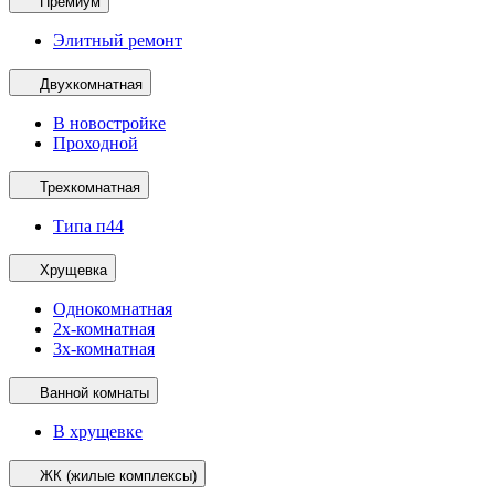
Премиум
Элитный ремонт
Двухкомнатная
В новостройке
Проходной
Трехкомнатная
Типа п44
Хрущевка
Однокомнатная
2х-комнатная
3х-комнатная
Ванной комнаты
В хрущевке
ЖК (жилые комплексы)