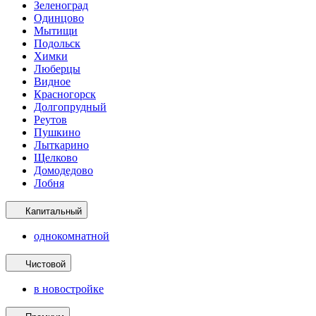
Зеленоград
Одинцово
Мытищи
Подольск
Химки
Люберцы
Видное
Красногорск
Долгопрудный
Реутов
Пушкино
Лыткарино
Щелково
Домодедово
Лобня
Капитальный
однокомнатной
Чистовой
в новостройке