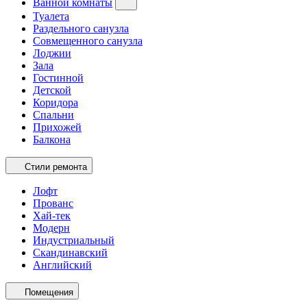
Ванной комнаты
Туалета
Раздельного санузла
Совмещенного санузла
Лоджии
Зала
Гостинной
Детской
Коридора
Спальни
Прихожей
Балкона
Стили ремонта
Лофт
Прованс
Хай-тек
Модерн
Индустриальный
Скандинавский
Английский
Помещения