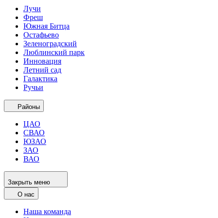
Лучи
Фреш
Южная Битца
Остафьево
Зеленоградский
Люблинский парк
Инновация
Летний сад
Галактика
Ручьи
Районы
ЦАО
СВАО
ЮЗАО
ЗАО
ВАО
Закрыть меню
О нас
Наша команда