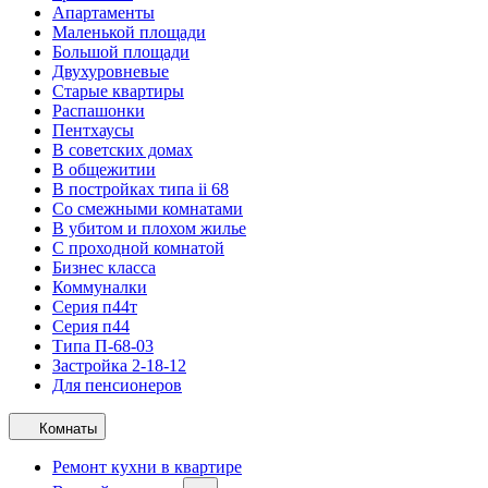
Апартаменты
Маленькой площади
Большой площади
Двухуровневые
Старые квартиры
Распашонки
Пентхаусы
В советских домах
В общежитии
В постройках типа ii 68
Со смежными комнатами
В убитом и плохом жилье
С проходной комнатой
Бизнес класса
Коммуналки
Серия п44т
Серия п44
Типа П-68-03
Застройка 2-18-12
Для пенсионеров
Комнаты
Ремонт кухни в квартире