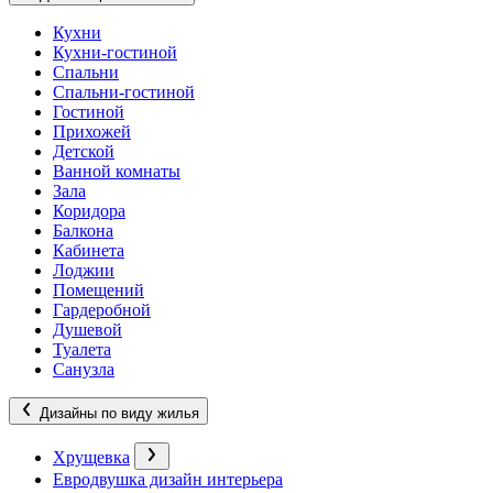
Кухни
Кухни-гостиной
Спальни
Спальни-гостиной
Гостиной
Прихожей
Детской
Ванной комнаты
Зала
Коридора
Балкона
Кабинета
Лоджии
Помещений
Гардеробной
Душевой
Туалета
Санузла
Дизайны по виду жилья
Хрущевка
Евродвушка дизайн интерьера