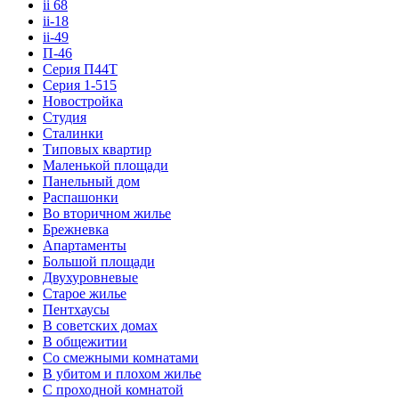
ii 68
ii-18
ii-49
П-46
Серия П44Т
Серия 1-515
Новостройка
Студия
Сталинки
Типовых квартир
Маленькой площади
Панельный дом
Распашонки
Во вторичном жилье
Брежневка
Апартаменты
Большой площади
Двухуровневые
Старое жилье
Пентхаусы
В советских домах
В общежитии
Со смежными комнатами
В убитом и плохом жилье
С проходной комнатой