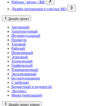
Районы / метро / ЖК
Дизайн интерьеров в городах МО
Дизайн проект
Авторский
Архитектурный
Индивидуальный
Премиум
Типовой
Рабочий
Инженерный
Эскизный
Технический
Графический
Планировочный
Эксклюзивный
Без визуализации
С мебелью
Бюджетный и недорогой
Экспресс
Мини (небольшой)
Дизайн проект комнат