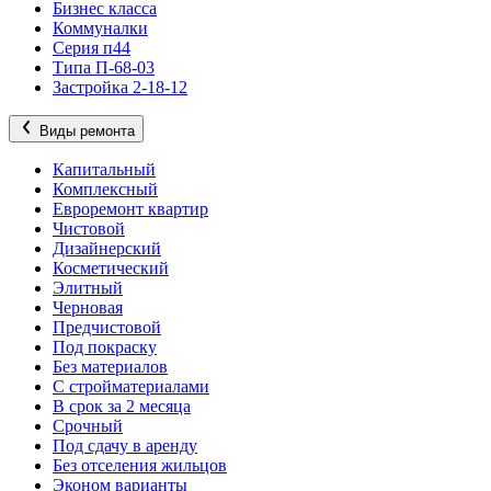
Бизнес класса
Коммуналки
Серия п44
Типа П-68-03
Застройка 2-18-12
Виды ремонта
Капитальный
Комплексный
Евроремонт квартир
Чистовой
Дизайнерский
Косметический
Элитный
Черновая
Предчистовой
Под покраску
Без материалов
С стройматериалами
В срок за 2 месяца
Срочный
Под сдачу в аренду
Без отселения жильцов
Эконом варианты