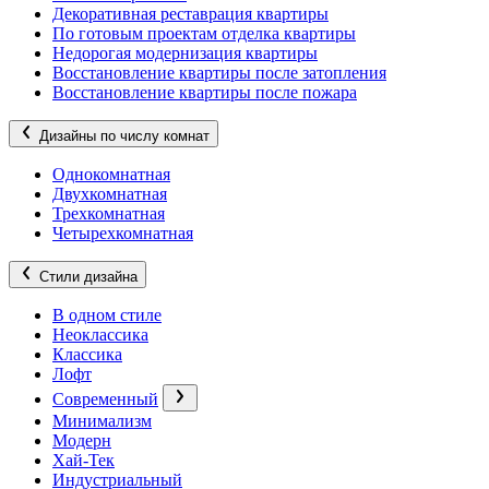
Декоративная реставрация квартиры
По готовым проектам отделка квартиры
Недорогая модернизация квартиры
Восстановление квартиры после затопления
Восстановление квартиры после пожара
Дизайны по числу комнат
Однокомнатная
Двухкомнатная
Трехкомнатная
Четырехкомнатная
Стили дизайна
В одном стиле
Неоклассика
Классика
Лофт
Современный
Минимализм
Модерн
Хай-Тек
Индустриальный