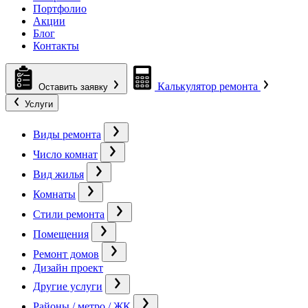
Портфолио
Акции
Блог
Контакты
Калькулятор ремонта
Оставить заявку
Услуги
Виды ремонта
Число комнат
Вид жилья
Комнаты
Стили ремонта
Помещения
Ремонт домов
Дизайн проект
Другие услуги
Районы / метро / ЖК