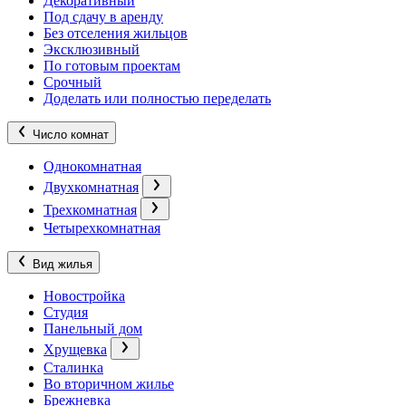
Декоративный
Под сдачу в аренду
Без отселения жильцов
Эксклюзивный
По готовым проектам
Срочный
Доделать или полностью переделать
Число комнат
Однокомнатная
Двухкомнатная
Трехкомнатная
Четырехкомнатная
Вид жилья
Новостройка
Студия
Панельный дом
Хрущевка
Сталинка
Во вторичном жилье
Брежневка