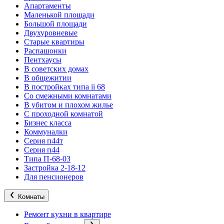
Апартаменты
Маленькой площади
Большой площади
Двухуровневые
Старые квартиры
Распашонки
Пентхаусы
В советских домах
В общежитии
В постройках типа ii 68
Со смежными комнатами
В убитом и плохом жилье
С проходной комнатой
Бизнес класса
Коммуналки
Серия п44т
Серия п44
Типа П-68-03
Застройка 2-18-12
Для пенсионеров
Комнаты
Ремонт кухни в квартире