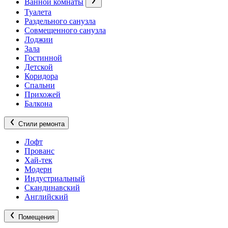
Ванной комнаты
Туалета
Раздельного санузла
Совмещенного санузла
Лоджии
Зала
Гостинной
Детской
Коридора
Спальни
Прихожей
Балкона
Стили ремонта
Лофт
Прованс
Хай-тек
Модерн
Индустриальный
Скандинавский
Английский
Помещения