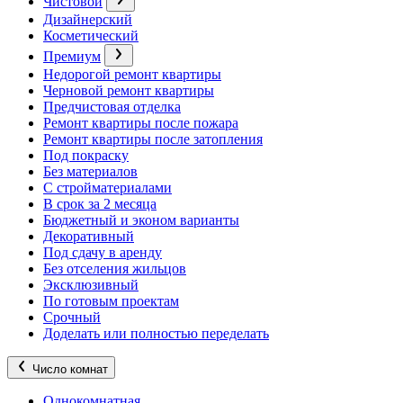
Чистовой
Дизайнерский
Косметический
Премиум
Недорогой ремонт квартиры
Черновой ремонт квартиры
Предчистовая отделка
Ремонт квартиры после пожара
Ремонт квартиры после затопления
Под покраску
Без материалов
С стройматериалами
В срок за 2 месяца
Бюджетный и эконом варианты
Декоративный
Под сдачу в аренду
Без отселения жильцов
Эксклюзивный
По готовым проектам
Срочный
Доделать или полностью переделать
Число комнат
Однокомнатная