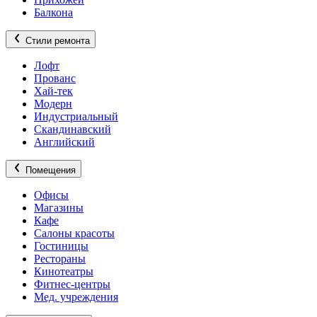
Балкона
Стили ремонта
Лофт
Прованс
Хай-тек
Модерн
Индустриальный
Скандинавский
Английский
Помещения
Офисы
Магазины
Кафе
Салоны красоты
Гостиницы
Рестораны
Кинотеатры
Фитнес-центры
Мед. учреждения