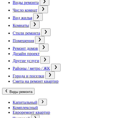
Виды ремонта
Число комнат
Вид жилья
Комнаты
Стили ремонта
Помещения
Ремонт домов
Дизайн проект
Другие услуги
Районы / метро / ЖК
Города и поселки
Смета на ремонт квартир
Виды ремонта
Капитальный
Комплексный
Евроремонт квартир