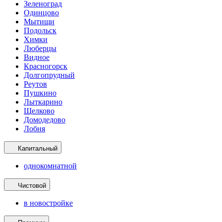
Зеленоград
Одинцово
Мытищи
Подольск
Химки
Люберцы
Видное
Красногорск
Долгопрудный
Реутов
Пушкино
Лыткарино
Щелково
Домодедово
Лобня
Капитальный
однокомнатной
Чистовой
в новостройке