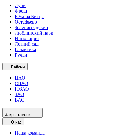
Лучи
Фреш
Южная Битца
Остафьево
Зеленоградский
Люблинский парк
Инновация
Летний сад
Галактика
Ручьи
Районы
ЦАО
СВАО
ЮЗАО
ЗАО
ВАО
Закрыть меню
О нас
Наша команда