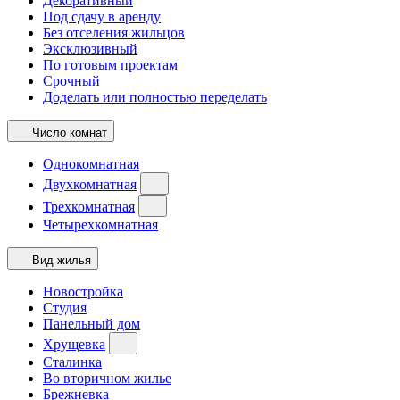
Декоративный
Под сдачу в аренду
Без отселения жильцов
Эксклюзивный
По готовым проектам
Срочный
Доделать или полностью переделать
Число комнат
Однокомнатная
Двухкомнатная
Трехкомнатная
Четырехкомнатная
Вид жилья
Новостройка
Студия
Панельный дом
Хрущевка
Сталинка
Во вторичном жилье
Брежневка