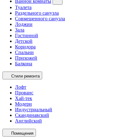
Ванной комнаты
Туалета
Раздельного санузла
Совмещенного санузла
Лоджии
Зала
Гостинной
Детской
Коридора
Спальни
Прихожей
Балкона
Стили ремонта
Лофт
Прованс
Хай-тек
Модерн
Индустриальный
Скандинавский
Английский
Помещения