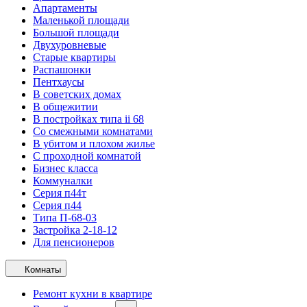
Апартаменты
Маленькой площади
Большой площади
Двухуровневые
Старые квартиры
Распашонки
Пентхаусы
В советских домах
В общежитии
В постройках типа ii 68
Со смежными комнатами
В убитом и плохом жилье
С проходной комнатой
Бизнес класса
Коммуналки
Серия п44т
Серия п44
Типа П-68-03
Застройка 2-18-12
Для пенсионеров
Комнаты
Ремонт кухни в квартире