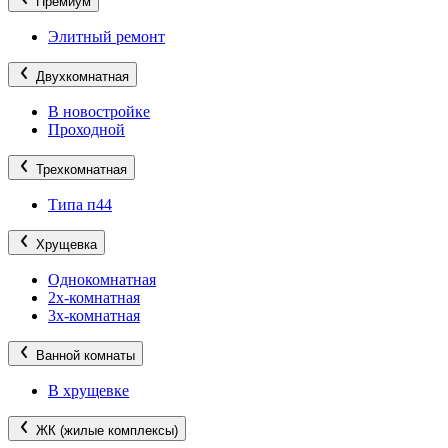
Премиум
Элитный ремонт
Двухкомнатная
В новостройке
Проходной
Трехкомнатная
Типа п44
Хрущевка
Однокомнатная
2х-комнатная
3х-комнатная
Ванной комнаты
В хрущевке
ЖК (жилые комплексы)