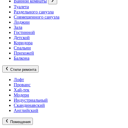
Ванной комнаты
Туалета
Раздельного санузла
Совмещенного санузла
Лоджии
Зала
Гостинной
Детской
Коридора
Спальни
Прихожей
Балкона
Стили ремонта
Лофт
Прованс
Хай-тек
Модерн
Индустриальный
Скандинавский
Английский
Помещения