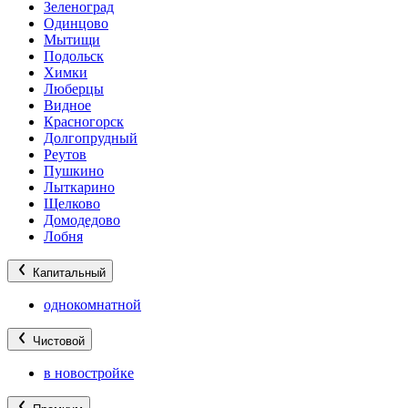
Зеленоград
Одинцово
Мытищи
Подольск
Химки
Люберцы
Видное
Красногорск
Долгопрудный
Реутов
Пушкино
Лыткарино
Щелково
Домодедово
Лобня
Капитальный
однокомнатной
Чистовой
в новостройке