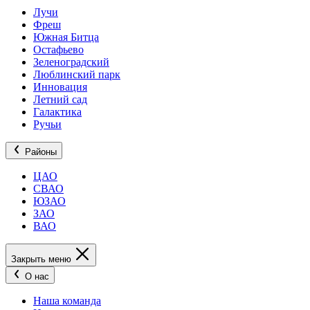
Лучи
Фреш
Южная Битца
Остафьево
Зеленоградский
Люблинский парк
Инновация
Летний сад
Галактика
Ручьи
Районы
ЦАО
СВАО
ЮЗАО
ЗАО
ВАО
Закрыть меню
О нас
Наша команда