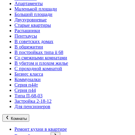
Апартаменты
Маленькой площади
Большой площади
Двухуровневые
Старые квартиры
Распашонки
Пентхаусы
В советских домах
В общежитии
В постройках типа ii 68
Со смежными комнатами
В убитом и плохом жилье
С проходной комнатой
Бизнес класса
Коммуналки
Серия п44т
Серия п44
Типа П-68-03
Застройка 2-18-12
Для пенсионеров
Комнаты
Ремонт кухни в квартире