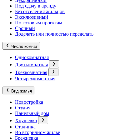
Декоративный
Под сдачу в аренду
Без отселения жильцов
Эксклюзивный
По готовым проектам
Срочный
Доделать или полностью переделать
Число комнат
Однокомнатная
Двухкомнатная
Трехкомнатная
Четырехкомнатная
Вид жилья
Новостройка
Студия
Панельный дом
Хрущевка
Сталинка
Во вторичном жилье
Брежневка