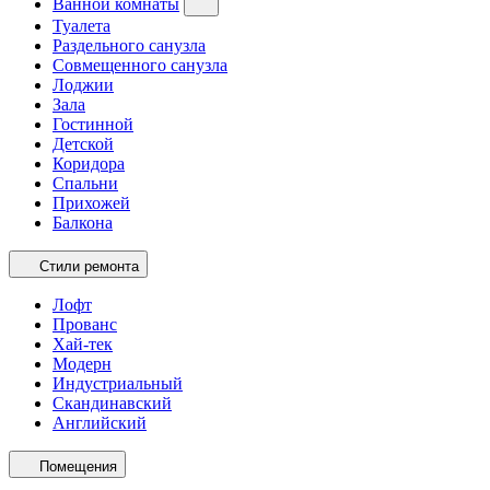
Ванной комнаты
Туалета
Раздельного санузла
Совмещенного санузла
Лоджии
Зала
Гостинной
Детской
Коридора
Спальни
Прихожей
Балкона
Стили ремонта
Лофт
Прованс
Хай-тек
Модерн
Индустриальный
Скандинавский
Английский
Помещения