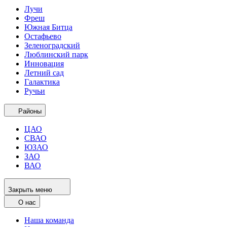
Лучи
Фреш
Южная Битца
Остафьево
Зеленоградский
Люблинский парк
Инновация
Летний сад
Галактика
Ручьи
Районы
ЦАО
СВАО
ЮЗАО
ЗАО
ВАО
Закрыть меню
О нас
Наша команда