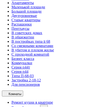
Апартаменты
Маленькой площади
Большой площади
Двухуровневые
Старые квартиры
Распашонки
Пентхаусы
В советских домах
В общежитии
В постройках типа ii 68
Со смежными комнатами
В убитом и плохом жилье
С проходной комнатой
Бизнес класса
Коммуналки
Серия п44т
Серия п44
Типа П-68-03
Застройка 2-18-12
Для пенсионеров
Комнаты
Ремонт кухни в квартире