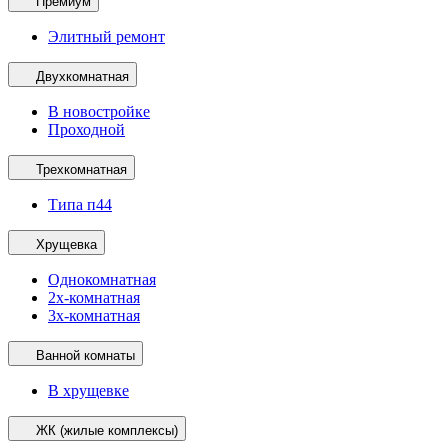
Премиум
Элитный ремонт
Двухкомнатная
В новостройке
Проходной
Трехкомнатная
Типа п44
Хрущевка
Однокомнатная
2х-комнатная
3х-комнатная
Ванной комнаты
В хрущевке
ЖК (жилые комплексы)