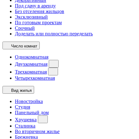
Декоративный
Под сдачу в аренду
Без отселения жильцов
Эксклюзивный
По готовым проектам
Срочный
Доделать или полностью переделать
Число комнат
Однокомнатная
Двухкомнатная
Трехкомнатная
Четырехкомнатная
Вид жилья
Новостройка
Студия
Панельный дом
Хрущевка
Сталинка
Во вторичном жилье
Брежневка