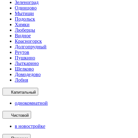
Зеленоград
Одинцово
Мытищи
Подольск
Химки
Люберцы
Видное
Красногорск
Долгопрудный
Реутов
Пушкино
Лыткарино
Щелково
Домодедово
Лобня
Капитальный
однокомнатной
Чистовой
в новостройке