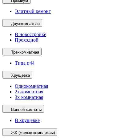
Премиум
Элитный ремонт
Двухкомнатная
В новостройке
Проходной
Трехкомнатная
Типа п44
Хрущевка
Однокомнатная
2х-комнатная
3х-комнатная
Ванной комнаты
В хрущевке
ЖК (жилые комплексы)