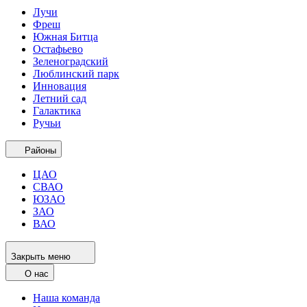
Лучи
Фреш
Южная Битца
Остафьево
Зеленоградский
Люблинский парк
Инновация
Летний сад
Галактика
Ручьи
Районы
ЦАО
СВАО
ЮЗАО
ЗАО
ВАО
Закрыть меню
О нас
Наша команда