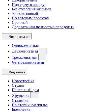
Декоративный
Под сдачу в аренду
Без отселения жильцов
Эксклюзивный
По готовым проектам
Срочный
Доделать или полностью переделать
Число комнат
Однокомнатная
Двухкомнатная
Трехкомнатная
Четырехкомнатная
Вид жилья
Новостройка
Студия
Панельный дом
Хрущевка
Сталинка
Во вторичном жилье
Брежневка