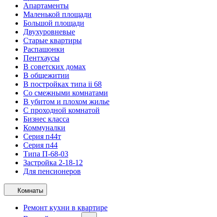
Апартаменты
Маленькой площади
Большой площади
Двухуровневые
Старые квартиры
Распашонки
Пентхаусы
В советских домах
В общежитии
В постройках типа ii 68
Со смежными комнатами
В убитом и плохом жилье
С проходной комнатой
Бизнес класса
Коммуналки
Серия п44т
Серия п44
Типа П-68-03
Застройка 2-18-12
Для пенсионеров
Комнаты
Ремонт кухни в квартире