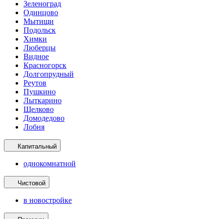
Зеленоград
Одинцово
Мытищи
Подольск
Химки
Люберцы
Видное
Красногорск
Долгопрудный
Реутов
Пушкино
Лыткарино
Щелково
Домодедово
Лобня
Капитальный
однокомнатной
Чистовой
в новостройке