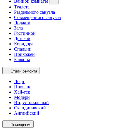
Ванной комнаты
Туалета
Раздельного санузла
Совмещенного санузла
Лоджии
Зала
Гостинной
Детской
Коридора
Спальни
Прихожей
Балкона
Стили ремонта
Лофт
Прованс
Хай-тек
Модерн
Индустриальный
Скандинавский
Английский
Помещения