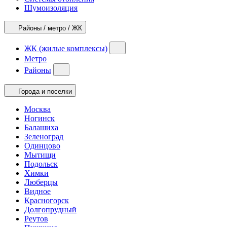
Шумоизоляция
Районы / метро / ЖК
ЖК (жилые комплексы)
Метро
Районы
Города и поселки
Москва
Ногинск
Балашиха
Зеленоград
Одинцово
Мытищи
Подольск
Химки
Люберцы
Видное
Красногорск
Долгопрудный
Реутов