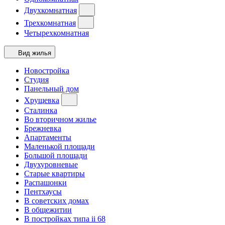
Двухкомнатная
Трехкомнатная
Четырехкомнатная
Вид жилья
Новостройка
Студия
Панельный дом
Хрущевка
Сталинка
Во вторичном жилье
Брежневка
Апартаменты
Маленькой площади
Большой площади
Двухуровневые
Старые квартиры
Распашонки
Пентхаусы
В советских домах
В общежитии
В постройках типа ii 68