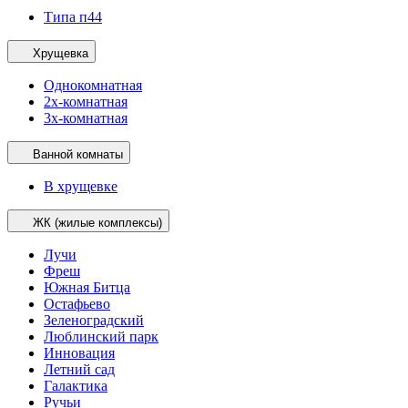
Типа п44
Хрущевка
Однокомнатная
2х-комнатная
3х-комнатная
Ванной комнаты
В хрущевке
ЖК (жилые комплексы)
Лучи
Фреш
Южная Битца
Остафьево
Зеленоградский
Люблинский парк
Инновация
Летний сад
Галактика
Ручьи