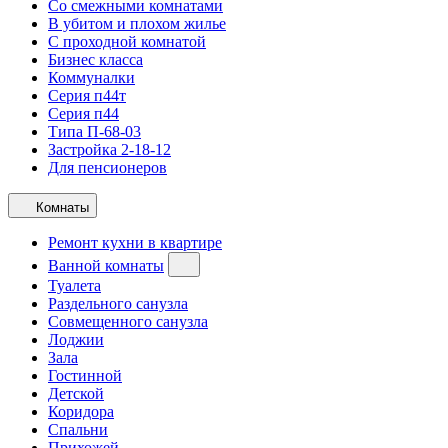
Со смежными комнатами
В убитом и плохом жилье
С проходной комнатой
Бизнес класса
Коммуналки
Серия п44т
Серия п44
Типа П-68-03
Застройка 2-18-12
Для пенсионеров
Комнаты
Ремонт кухни в квартире
Ванной комнаты
Туалета
Раздельного санузла
Совмещенного санузла
Лоджии
Зала
Гостинной
Детской
Коридора
Спальни
Прихожей