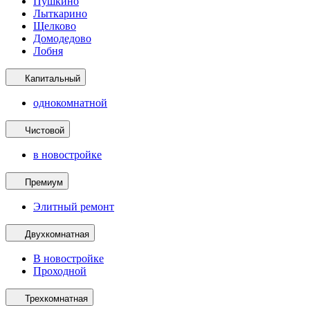
Пушкино
Лыткарино
Щелково
Домодедово
Лобня
Капитальный
однокомнатной
Чистовой
в новостройке
Премиум
Элитный ремонт
Двухкомнатная
В новостройке
Проходной
Трехкомнатная