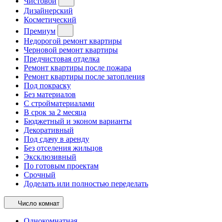
Чистовой
Дизайнерский
Косметический
Премиум
Недорогой ремонт квартиры
Черновой ремонт квартиры
Предчистовая отделка
Ремонт квартиры после пожара
Ремонт квартиры после затопления
Под покраску
Без материалов
С стройматериалами
В срок за 2 месяца
Бюджетный и эконом варианты
Декоративный
Под сдачу в аренду
Без отселения жильцов
Эксклюзивный
По готовым проектам
Срочный
Доделать или полностью переделать
Число комнат
Однокомнатная