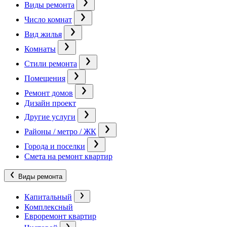
Виды ремонта
Число комнат
Вид жилья
Комнаты
Стили ремонта
Помещения
Ремонт домов
Дизайн проект
Другие услуги
Районы / метро / ЖК
Города и поселки
Смета на ремонт квартир
Виды ремонта
Капитальный
Комплексный
Евроремонт квартир