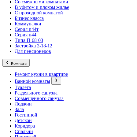
Со смежными комнатами
В убитом и плохом жилье
С проходной комнатой
Бизнес класса
Коммуналки
Серия п44т
Серия п44
Типа П-68-03
Застройка 2-18-12
Для пенсионеров
Комнаты
Ремонт кухни в квартире
Ванной комнаты
Туалета
Раздельного санузла
Совмещенного санузла
Лоджии
Зала
Гостинной
Детской
Коридора
Спальни
Прихожей