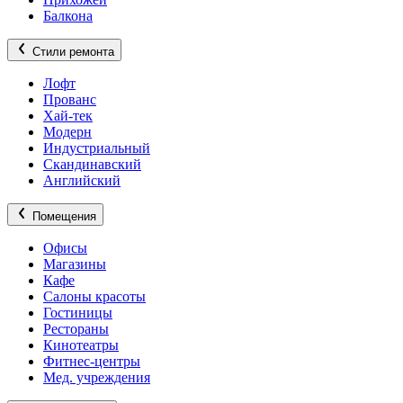
Балкона
Стили ремонта
Лофт
Прованс
Хай-тек
Модерн
Индустриальный
Скандинавский
Английский
Помещения
Офисы
Магазины
Кафе
Салоны красоты
Гостиницы
Рестораны
Кинотеатры
Фитнес-центры
Мед. учреждения