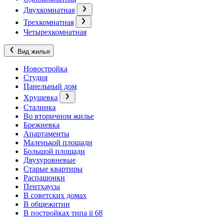
Двухкомнатная
Трехкомнатная
Четырехкомнатная
Вид жилья
Новостройка
Студия
Панельный дом
Хрущевка
Сталинка
Во вторичном жилье
Брежневка
Апартаменты
Маленькой площади
Большой площади
Двухуровневые
Старые квартиры
Распашонки
Пентхаусы
В советских домах
В общежитии
В постройках типа ii 68