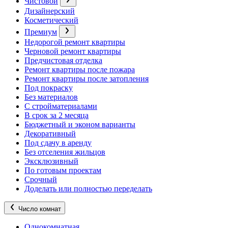
Чистовой
Дизайнерский
Косметический
Премиум
Недорогой ремонт квартиры
Черновой ремонт квартиры
Предчистовая отделка
Ремонт квартиры после пожара
Ремонт квартиры после затопления
Под покраску
Без материалов
С стройматериалами
В срок за 2 месяца
Бюджетный и эконом варианты
Декоративный
Под сдачу в аренду
Без отселения жильцов
Эксклюзивный
По готовым проектам
Срочный
Доделать или полностью переделать
Число комнат
Однокомнатная