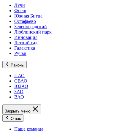
Лучи
Фреш
Южная Битца
Остафьево
Зеленоградский
Люблинский парк
Инновация
Летний сад
Галактика
Ручьи
Районы
ЦАО
СВАО
ЮЗАО
ЗАО
ВАО
Закрыть меню
О нас
Наша команда