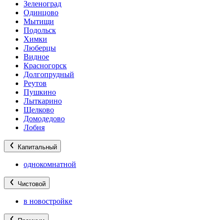
Зеленоград
Одинцово
Мытищи
Подольск
Химки
Люберцы
Видное
Красногорск
Долгопрудный
Реутов
Пушкино
Лыткарино
Щелково
Домодедово
Лобня
Капитальный
однокомнатной
Чистовой
в новостройке