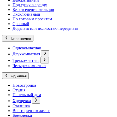
Декоративный
Под сдачу в аренду
Без отселения жильцов
Эксклюзивный
По готовым проектам
Срочный
Доделать или полностью переделать
Число комнат
Однокомнатная
Двухкомнатная
Трехкомнатная
Четырехкомнатная
Вид жилья
Новостройка
Студия
Панельный дом
Хрущевка
Сталинка
Во вторичном жилье
Брежневка