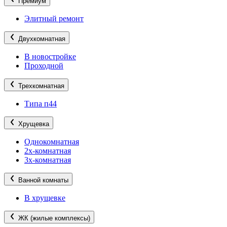
Премиум
Элитный ремонт
Двухкомнатная
В новостройке
Проходной
Трехкомнатная
Типа п44
Хрущевка
Однокомнатная
2х-комнатная
3х-комнатная
Ванной комнаты
В хрущевке
ЖК (жилые комплексы)