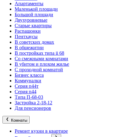
Апартаменты
Маленькой площади
Большой площади
Двухуровневые
Старые квартиры
Распашонки
Пентхаусы
В советских домах
В общежитии
В постройках типа ii 68
Со смежными комнатами
В убитом и плохом жилье
С проходной комнатой
Бизнес класса
Коммуналки
Серия п44т
Серия п44
Типа П-68-03
Застройка 2-18-12
Для пенсионеров
Комнаты
Ремонт кухни в квартире