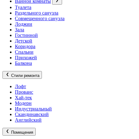
Ванной комнаты
Туалета
Раздельного санузла
Совмещенного санузла
Лоджии
Зала
Гостинной
Детской
Коридора
Спальни
Прихожей
Балкона
Стили ремонта
Лофт
Прованс
Хай-тек
Модерн
Индустриальный
Скандинавский
Английский
Помещения