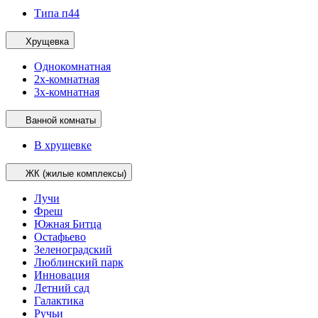
Типа п44
Хрущевка
Однокомнатная
2х-комнатная
3х-комнатная
Ванной комнаты
В хрущевке
ЖК (жилые комплексы)
Лучи
Фреш
Южная Битца
Остафьево
Зеленоградский
Люблинский парк
Инновация
Летний сад
Галактика
Ручьи