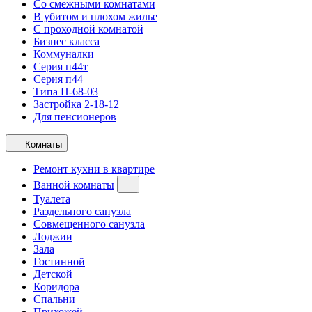
Со смежными комнатами
В убитом и плохом жилье
С проходной комнатой
Бизнес класса
Коммуналки
Серия п44т
Серия п44
Типа П-68-03
Застройка 2-18-12
Для пенсионеров
Комнаты
Ремонт кухни в квартире
Ванной комнаты
Туалета
Раздельного санузла
Совмещенного санузла
Лоджии
Зала
Гостинной
Детской
Коридора
Спальни
Прихожей