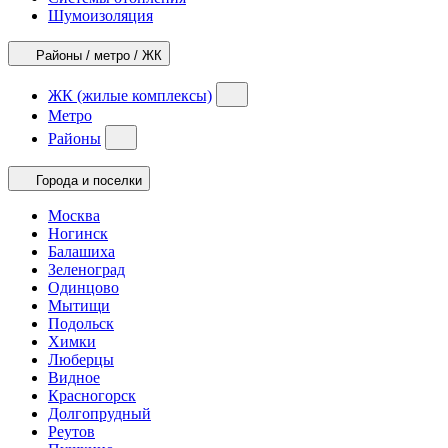
Шумоизоляция
Районы / метро / ЖК
ЖК (жилые комплексы)
Метро
Районы
Города и поселки
Москва
Ногинск
Балашиха
Зеленоград
Одинцово
Мытищи
Подольск
Химки
Люберцы
Видное
Красногорск
Долгопрудный
Реутов