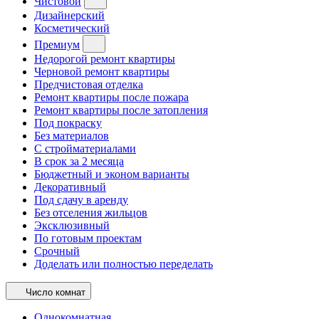
Чистовой
Дизайнерский
Косметический
Премиум
Недорогой ремонт квартиры
Черновой ремонт квартиры
Предчистовая отделка
Ремонт квартиры после пожара
Ремонт квартиры после затопления
Под покраску
Без материалов
С стройматериалами
В срок за 2 месяца
Бюджетный и эконом варианты
Декоративный
Под сдачу в аренду
Без отселения жильцов
Эксклюзивный
По готовым проектам
Срочный
Доделать или полностью переделать
Число комнат
Однокомнатная