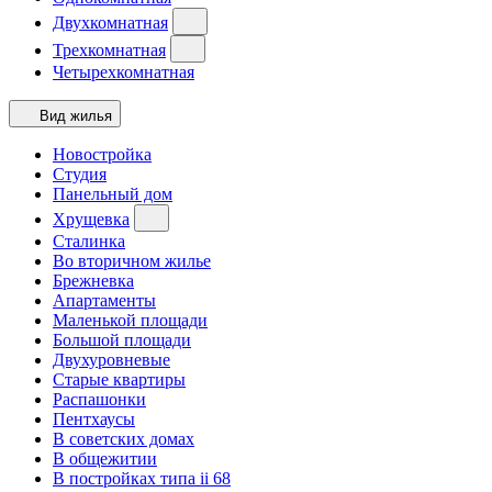
Двухкомнатная
Трехкомнатная
Четырехкомнатная
Вид жилья
Новостройка
Студия
Панельный дом
Хрущевка
Сталинка
Во вторичном жилье
Брежневка
Апартаменты
Маленькой площади
Большой площади
Двухуровневые
Старые квартиры
Распашонки
Пентхаусы
В советских домах
В общежитии
В постройках типа ii 68