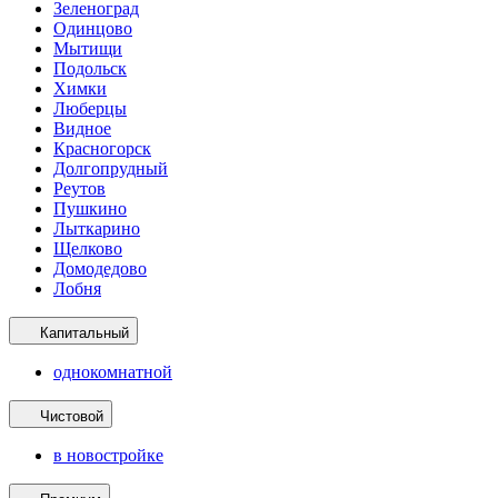
Зеленоград
Одинцово
Мытищи
Подольск
Химки
Люберцы
Видное
Красногорск
Долгопрудный
Реутов
Пушкино
Лыткарино
Щелково
Домодедово
Лобня
Капитальный
однокомнатной
Чистовой
в новостройке