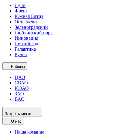
Лучи
Фреш
Южная Битца
Остафьево
Зеленоградский
Люблинский парк
Инновация
Летний сад
Галактика
Ручьи
Районы
ЦАО
СВАО
ЮЗАО
ЗАО
ВАО
Закрыть меню
О нас
Наша команда