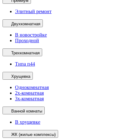
Премиум
Элитный ремонт
Двухкомнатная
В новостройке
Проходной
Трехкомнатная
Типа п44
Хрущевка
Однокомнатная
2х-комнатная
3х-комнатная
Ванной комнаты
В хрущевке
ЖК (жилые комплексы)