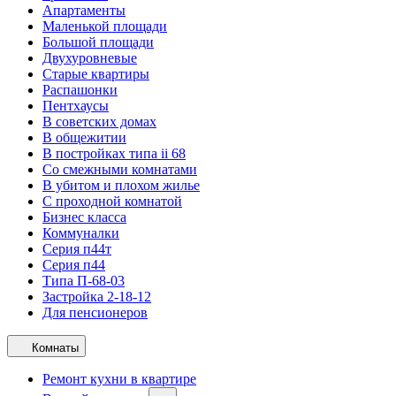
Апартаменты
Маленькой площади
Большой площади
Двухуровневые
Старые квартиры
Распашонки
Пентхаусы
В советских домах
В общежитии
В постройках типа ii 68
Со смежными комнатами
В убитом и плохом жилье
С проходной комнатой
Бизнес класса
Коммуналки
Серия п44т
Серия п44
Типа П-68-03
Застройка 2-18-12
Для пенсионеров
Комнаты
Ремонт кухни в квартире