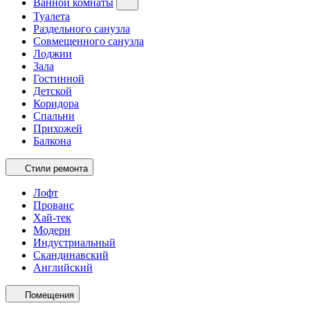
Ванной комнаты
Туалета
Раздельного санузла
Совмещенного санузла
Лоджии
Зала
Гостинной
Детской
Коридора
Спальни
Прихожей
Балкона
Стили ремонта
Лофт
Прованс
Хай-тек
Модерн
Индустриальный
Скандинавский
Английский
Помещения