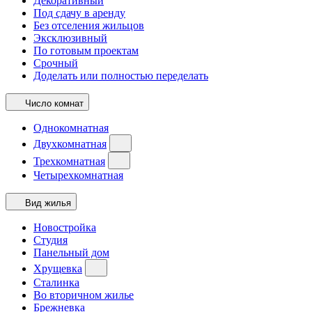
Декоративный
Под сдачу в аренду
Без отселения жильцов
Эксклюзивный
По готовым проектам
Срочный
Доделать или полностью переделать
Число комнат
Однокомнатная
Двухкомнатная
Трехкомнатная
Четырехкомнатная
Вид жилья
Новостройка
Студия
Панельный дом
Хрущевка
Сталинка
Во вторичном жилье
Брежневка