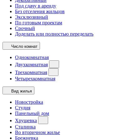
Декоративный
Под сдачу в аренду
Без отселения жильцов
Эксклюзивный
По готовым проектам
Срочный
Доделать или полностью переделать
Число комнат
Однокомнатная
Двухкомнатная
Трехкомнатная
Четырехкомнатная
Вид жилья
Новостройка
Студия
Панельный дом
Хрущевка
Сталинка
Во вторичном жилье
Брежневка