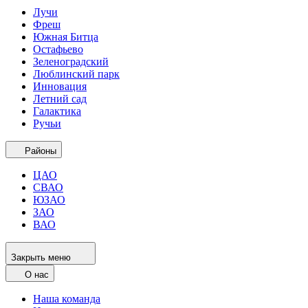
Лучи
Фреш
Южная Битца
Остафьево
Зеленоградский
Люблинский парк
Инновация
Летний сад
Галактика
Ручьи
Районы
ЦАО
СВАО
ЮЗАО
ЗАО
ВАО
Закрыть меню
О нас
Наша команда