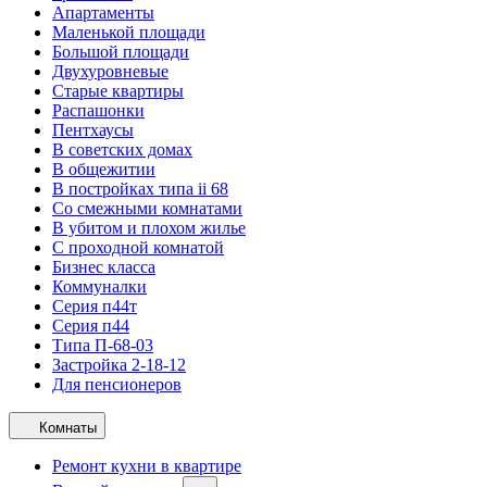
Апартаменты
Маленькой площади
Большой площади
Двухуровневые
Старые квартиры
Распашонки
Пентхаусы
В советских домах
В общежитии
В постройках типа ii 68
Со смежными комнатами
В убитом и плохом жилье
С проходной комнатой
Бизнес класса
Коммуналки
Серия п44т
Серия п44
Типа П-68-03
Застройка 2-18-12
Для пенсионеров
Комнаты
Ремонт кухни в квартире