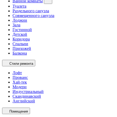
Ванной комнаты
Туалета
Раздельного санузла
Совмещенного санузла
Лоджии
Зала
Гостинной
Детской
Коридора
Спальни
Прихожей
Балкона
Стили ремонта
Лофт
Прованс
Хай-тек
Модерн
Индустриальный
Скандинавский
Английский
Помещения