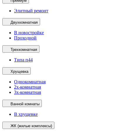
Премиум
Элитный ремонт
Двухкомнатная
В новостройке
Проходной
Трехкомнатная
Типа п44
Хрущевка
Однокомнатная
2х-комнатная
3х-комнатная
Ванной комнаты
В хрущевке
ЖК (жилые комплексы)