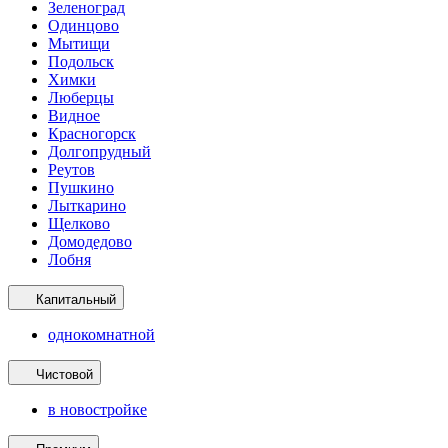
Зеленоград
Одинцово
Мытищи
Подольск
Химки
Люберцы
Видное
Красногорск
Долгопрудный
Реутов
Пушкино
Лыткарино
Щелково
Домодедово
Лобня
Капитальный
однокомнатной
Чистовой
в новостройке