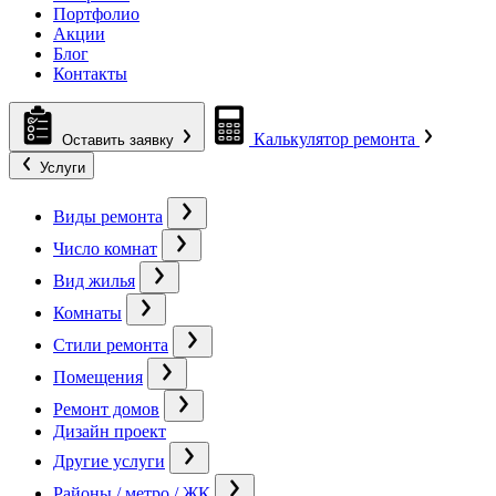
Портфолио
Акции
Блог
Контакты
Калькулятор ремонта
Оставить заявку
Услуги
Виды ремонта
Число комнат
Вид жилья
Комнаты
Стили ремонта
Помещения
Ремонт домов
Дизайн проект
Другие услуги
Районы / метро / ЖК