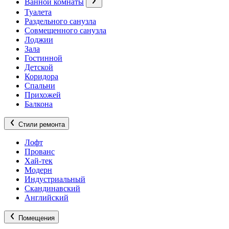
Ванной комнаты
Туалета
Раздельного санузла
Совмещенного санузла
Лоджии
Зала
Гостинной
Детской
Коридора
Спальни
Прихожей
Балкона
Стили ремонта
Лофт
Прованс
Хай-тек
Модерн
Индустриальный
Скандинавский
Английский
Помещения