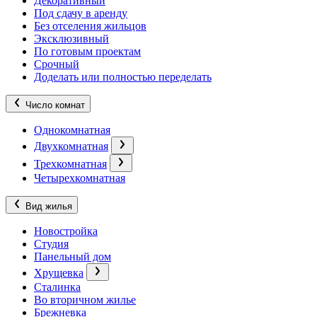
Декоративный
Под сдачу в аренду
Без отселения жильцов
Эксклюзивный
По готовым проектам
Срочный
Доделать или полностью переделать
Число комнат
Однокомнатная
Двухкомнатная
Трехкомнатная
Четырехкомнатная
Вид жилья
Новостройка
Студия
Панельный дом
Хрущевка
Сталинка
Во вторичном жилье
Брежневка