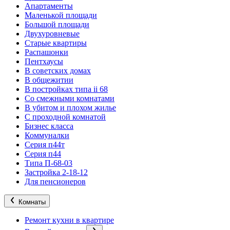
Апартаменты
Маленькой площади
Большой площади
Двухуровневые
Старые квартиры
Распашонки
Пентхаусы
В советских домах
В общежитии
В постройках типа ii 68
Со смежными комнатами
В убитом и плохом жилье
С проходной комнатой
Бизнес класса
Коммуналки
Серия п44т
Серия п44
Типа П-68-03
Застройка 2-18-12
Для пенсионеров
Комнаты
Ремонт кухни в квартире