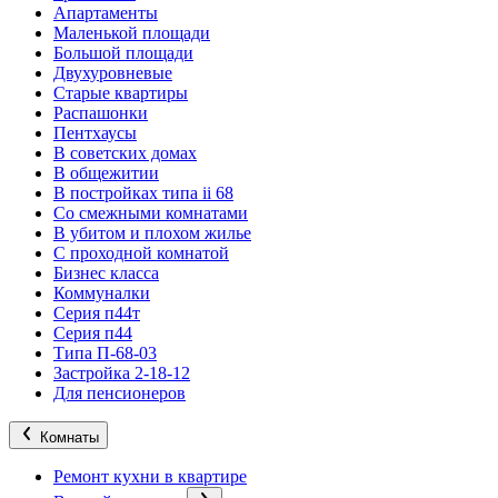
Апартаменты
Маленькой площади
Большой площади
Двухуровневые
Старые квартиры
Распашонки
Пентхаусы
В советских домах
В общежитии
В постройках типа ii 68
Со смежными комнатами
В убитом и плохом жилье
С проходной комнатой
Бизнес класса
Коммуналки
Серия п44т
Серия п44
Типа П-68-03
Застройка 2-18-12
Для пенсионеров
Комнаты
Ремонт кухни в квартире