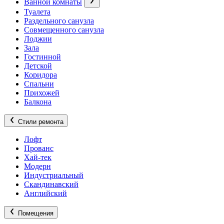
Ванной комнаты
Туалета
Раздельного санузла
Совмещенного санузла
Лоджии
Зала
Гостинной
Детской
Коридора
Спальни
Прихожей
Балкона
Стили ремонта
Лофт
Прованс
Хай-тек
Модерн
Индустриальный
Скандинавский
Английский
Помещения