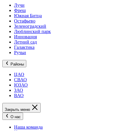
Лучи
Фреш
Южная Битца
Остафьево
Зеленоградский
Люблинский парк
Инновация
Летний сад
Галактика
Ручьи
Районы
ЦАО
СВАО
ЮЗАО
ЗАО
ВАО
Закрыть меню
О нас
Наша команда