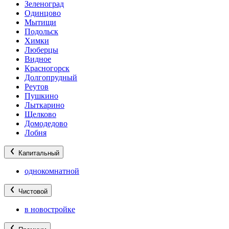
Зеленоград
Одинцово
Мытищи
Подольск
Химки
Люберцы
Видное
Красногорск
Долгопрудный
Реутов
Пушкино
Лыткарино
Щелково
Домодедово
Лобня
Капитальный
однокомнатной
Чистовой
в новостройке