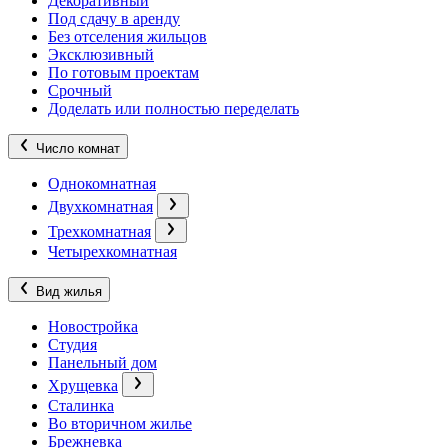
Декоративный
Под сдачу в аренду
Без отселения жильцов
Эксклюзивный
По готовым проектам
Срочный
Доделать или полностью переделать
Число комнат
Однокомнатная
Двухкомнатная
Трехкомнатная
Четырехкомнатная
Вид жилья
Новостройка
Студия
Панельный дом
Хрущевка
Сталинка
Во вторичном жилье
Брежневка