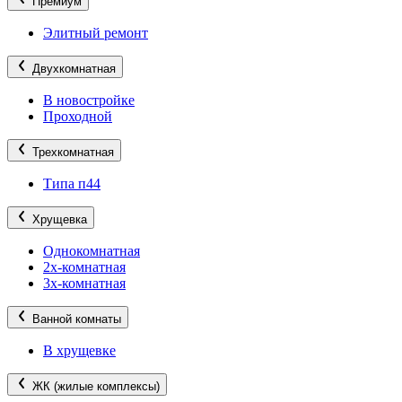
Премиум
Элитный ремонт
Двухкомнатная
В новостройке
Проходной
Трехкомнатная
Типа п44
Хрущевка
Однокомнатная
2х-комнатная
3х-комнатная
Ванной комнаты
В хрущевке
ЖК (жилые комплексы)