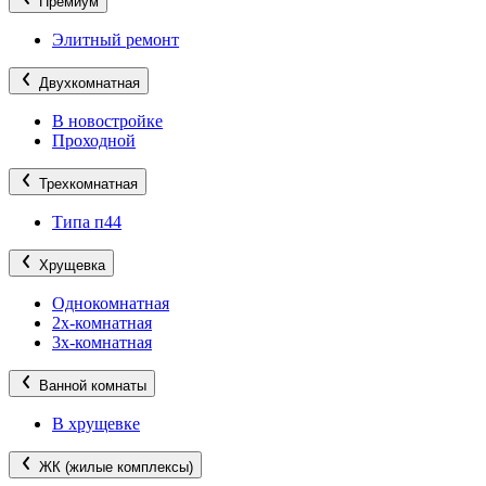
Премиум
Элитный ремонт
Двухкомнатная
В новостройке
Проходной
Трехкомнатная
Типа п44
Хрущевка
Однокомнатная
2х-комнатная
3х-комнатная
Ванной комнаты
В хрущевке
ЖК (жилые комплексы)