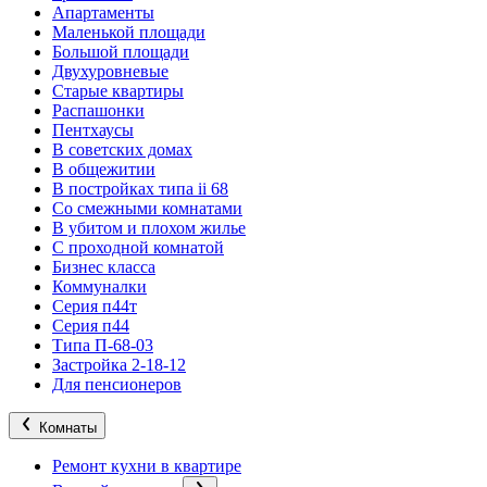
Апартаменты
Маленькой площади
Большой площади
Двухуровневые
Старые квартиры
Распашонки
Пентхаусы
В советских домах
В общежитии
В постройках типа ii 68
Со смежными комнатами
В убитом и плохом жилье
С проходной комнатой
Бизнес класса
Коммуналки
Серия п44т
Серия п44
Типа П-68-03
Застройка 2-18-12
Для пенсионеров
Комнаты
Ремонт кухни в квартире