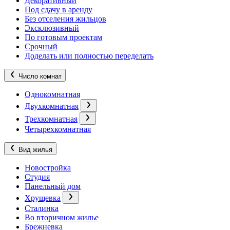
Декоративный
Под сдачу в аренду
Без отселения жильцов
Эксклюзивный
По готовым проектам
Срочный
Доделать или полностью переделать
Число комнат
Однокомнатная
Двухкомнатная
Трехкомнатная
Четырехкомнатная
Вид жилья
Новостройка
Студия
Панельный дом
Хрущевка
Сталинка
Во вторичном жилье
Брежневка