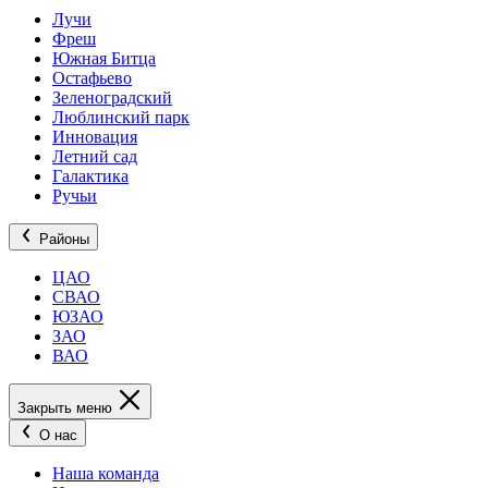
Лучи
Фреш
Южная Битца
Остафьево
Зеленоградский
Люблинский парк
Инновация
Летний сад
Галактика
Ручьи
Районы
ЦАО
СВАО
ЮЗАО
ЗАО
ВАО
Закрыть меню
О нас
Наша команда