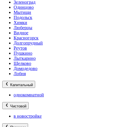
Зеленоград
Одинцово
Мытищи
Подольск
Химки
Люберцы
Видное
Красногорск
Долгопрудный
Реутов
Пушкино
Лыткарино
Щелково
Домодедово
Лобня
Капитальный
однокомнатной
Чистовой
в новостройке