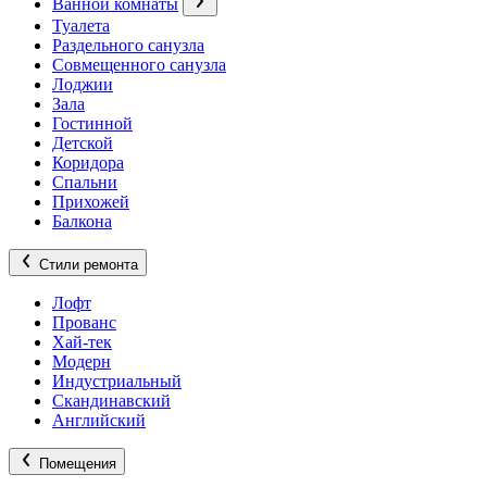
Ванной комнаты
Туалета
Раздельного санузла
Совмещенного санузла
Лоджии
Зала
Гостинной
Детской
Коридора
Спальни
Прихожей
Балкона
Стили ремонта
Лофт
Прованс
Хай-тек
Модерн
Индустриальный
Скандинавский
Английский
Помещения