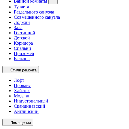
Ванной комнаты
Туалета
Раздельного санузла
Совмещенного санузла
Лоджии
Зала
Гостинной
Детской
Коридора
Спальни
Прихожей
Балкона
Стили ремонта
Лофт
Прованс
Хай-тек
Модерн
Индустриальный
Скандинавский
Английский
Помещения