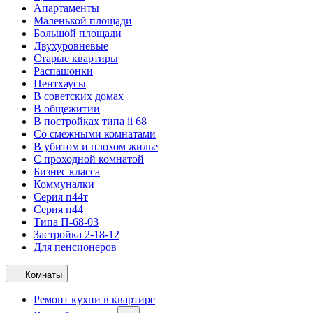
Апартаменты
Маленькой площади
Большой площади
Двухуровневые
Старые квартиры
Распашонки
Пентхаусы
В советских домах
В общежитии
В постройках типа ii 68
Со смежными комнатами
В убитом и плохом жилье
С проходной комнатой
Бизнес класса
Коммуналки
Серия п44т
Серия п44
Типа П-68-03
Застройка 2-18-12
Для пенсионеров
Комнаты
Ремонт кухни в квартире