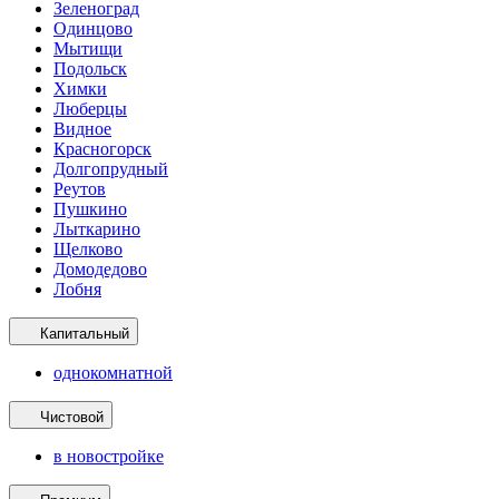
Зеленоград
Одинцово
Мытищи
Подольск
Химки
Люберцы
Видное
Красногорск
Долгопрудный
Реутов
Пушкино
Лыткарино
Щелково
Домодедово
Лобня
Капитальный
однокомнатной
Чистовой
в новостройке