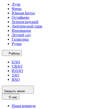
Лучи
Фреш
Южная Битца
Остафьево
Зеленоградский
Люблинский парк
Инновация
Летний сад
Галактика
Ручьи
Районы
ЦАО
СВАО
ЮЗАО
ЗАО
ВАО
Закрыть меню
О нас
Наша команда