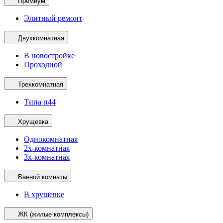
Премиум
Элитный ремонт
Двухкомнатная
В новостройке
Проходной
Трехкомнатная
Типа п44
Хрущевка
Однокомнатная
2х-комнатная
3х-комнатная
Ванной комнаты
В хрущевке
ЖК (жилые комплексы)