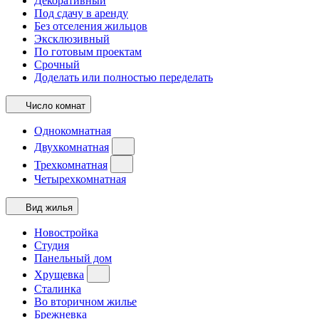
Декоративный
Под сдачу в аренду
Без отселения жильцов
Эксклюзивный
По готовым проектам
Срочный
Доделать или полностью переделать
Число комнат
Однокомнатная
Двухкомнатная
Трехкомнатная
Четырехкомнатная
Вид жилья
Новостройка
Студия
Панельный дом
Хрущевка
Сталинка
Во вторичном жилье
Брежневка