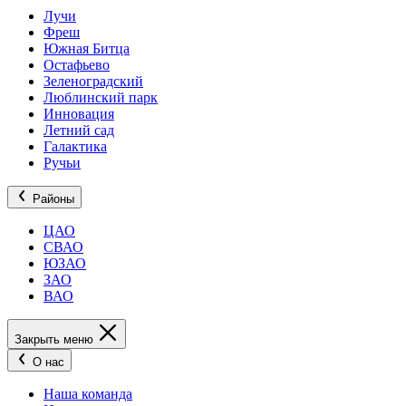
Лучи
Фреш
Южная Битца
Остафьево
Зеленоградский
Люблинский парк
Инновация
Летний сад
Галактика
Ручьи
Районы
ЦАО
СВАО
ЮЗАО
ЗАО
ВАО
Закрыть меню
О нас
Наша команда