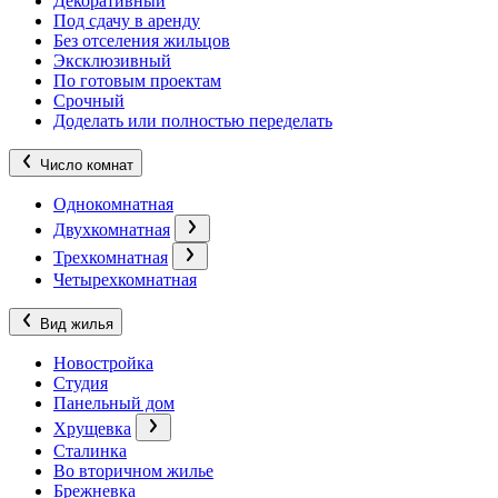
Декоративный
Под сдачу в аренду
Без отселения жильцов
Эксклюзивный
По готовым проектам
Срочный
Доделать или полностью переделать
Число комнат
Однокомнатная
Двухкомнатная
Трехкомнатная
Четырехкомнатная
Вид жилья
Новостройка
Студия
Панельный дом
Хрущевка
Сталинка
Во вторичном жилье
Брежневка