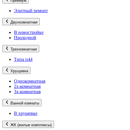
Премиум
Элитный ремонт
Двухкомнатная
В новостройке
Проходной
Трехкомнатная
Типа п44
Хрущевка
Однокомнатная
2х-комнатная
3х-комнатная
Ванной комнаты
В хрущевке
ЖК (жилые комплексы)