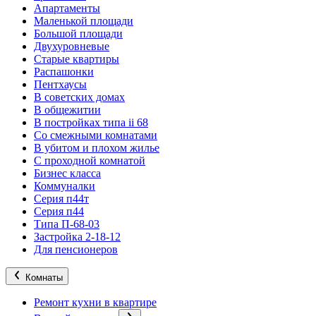
Апартаменты
Маленькой площади
Большой площади
Двухуровневые
Старые квартиры
Распашонки
Пентхаусы
В советских домах
В общежитии
В постройках типа ii 68
Со смежными комнатами
В убитом и плохом жилье
С проходной комнатой
Бизнес класса
Коммуналки
Серия п44т
Серия п44
Типа П-68-03
Застройка 2-18-12
Для пенсионеров
Комнаты
Ремонт кухни в квартире