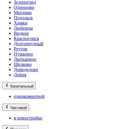
Зеленоград
Одинцово
Мытищи
Подольск
Химки
Люберцы
Видное
Красногорск
Долгопрудный
Реутов
Пушкино
Лыткарино
Щелково
Домодедово
Лобня
Капитальный
однокомнатной
Чистовой
в новостройке