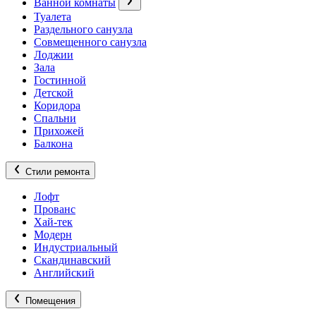
Ванной комнаты
Туалета
Раздельного санузла
Совмещенного санузла
Лоджии
Зала
Гостинной
Детской
Коридора
Спальни
Прихожей
Балкона
Стили ремонта
Лофт
Прованс
Хай-тек
Модерн
Индустриальный
Скандинавский
Английский
Помещения