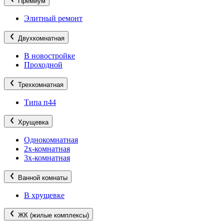
Премиум
Элитный ремонт
Двухкомнатная
В новостройке
Проходной
Трехкомнатная
Типа п44
Хрущевка
Однокомнатная
2х-комнатная
3х-комнатная
Ванной комнаты
В хрущевке
ЖК (жилые комплексы)