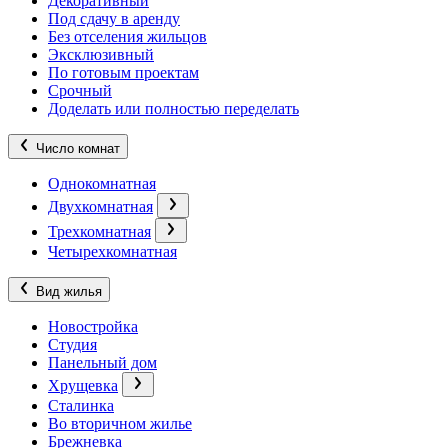
Декоративный
Под сдачу в аренду
Без отселения жильцов
Эксклюзивный
По готовым проектам
Срочный
Доделать или полностью переделать
Число комнат
Однокомнатная
Двухкомнатная
Трехкомнатная
Четырехкомнатная
Вид жилья
Новостройка
Студия
Панельный дом
Хрущевка
Сталинка
Во вторичном жилье
Брежневка