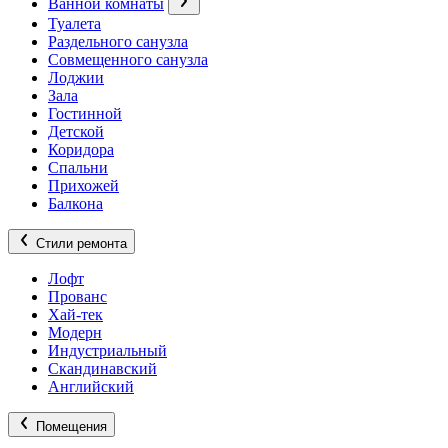
Ванной комнаты
Туалета
Раздельного санузла
Совмещенного санузла
Лоджии
Зала
Гостинной
Детской
Коридора
Спальни
Прихожей
Балкона
Стили ремонта
Лофт
Прованс
Хай-тек
Модерн
Индустриальный
Скандинавский
Английский
Помещения