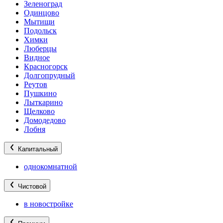
Зеленоград
Одинцово
Мытищи
Подольск
Химки
Люберцы
Видное
Красногорск
Долгопрудный
Реутов
Пушкино
Лыткарино
Щелково
Домодедово
Лобня
Капитальный
однокомнатной
Чистовой
в новостройке