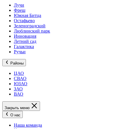
Лучи
Фреш
Южная Битца
Остафьево
Зеленоградский
Люблинский парк
Инновация
Летний сад
Галактика
Ручьи
Районы
ЦАО
СВАО
ЮЗАО
ЗАО
ВАО
Закрыть меню
О нас
Наша команда