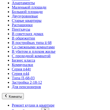
Апартаменты
Маленькой площади
Большой площади
Двухуровневые
Старые квартиры
Распашонки
Пентхаусы
В советских домах
В общежитии
В постройках типа ii 68
Со смежными комнатами
В убитом и плохом жилье
С проходной комнатой
Бизнес класса
Коммуналки
Серия п44т
Серия п44
Типа П-68-03
Застройка 2-18-12
Для пенсионеров
Комнаты
Ремонт кухни в квартире