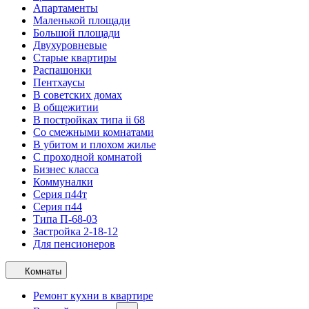
Апартаменты
Маленькой площади
Большой площади
Двухуровневые
Старые квартиры
Распашонки
Пентхаусы
В советских домах
В общежитии
В постройках типа ii 68
Со смежными комнатами
В убитом и плохом жилье
С проходной комнатой
Бизнес класса
Коммуналки
Серия п44т
Серия п44
Типа П-68-03
Застройка 2-18-12
Для пенсионеров
Комнаты
Ремонт кухни в квартире