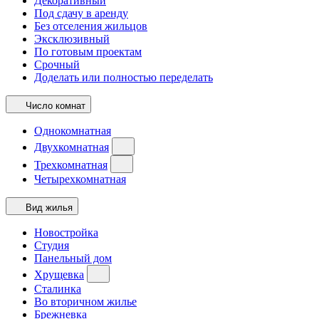
Декоративный
Под сдачу в аренду
Без отселения жильцов
Эксклюзивный
По готовым проектам
Срочный
Доделать или полностью переделать
Число комнат
Однокомнатная
Двухкомнатная
Трехкомнатная
Четырехкомнатная
Вид жилья
Новостройка
Студия
Панельный дом
Хрущевка
Сталинка
Во вторичном жилье
Брежневка