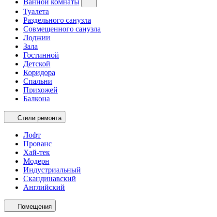
Ванной комнаты
Туалета
Раздельного санузла
Совмещенного санузла
Лоджии
Зала
Гостинной
Детской
Коридора
Спальни
Прихожей
Балкона
Стили ремонта
Лофт
Прованс
Хай-тек
Модерн
Индустриальный
Скандинавский
Английский
Помещения