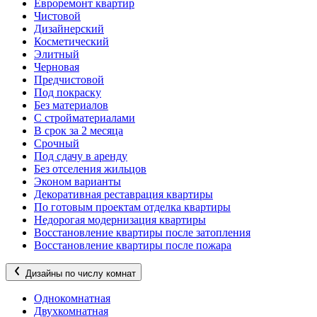
Евроремонт квартир
Чистовой
Дизайнерский
Косметический
Элитный
Черновая
Предчистовой
Под покраску
Без материалов
С стройматериалами
В срок за 2 месяца
Срочный
Под сдачу в аренду
Без отселения жильцов
Эконом варианты
Декоративная реставрация квартиры
По готовым проектам отделка квартиры
Недорогая модернизация квартиры
Восстановление квартиры после затопления
Восстановление квартиры после пожара
Дизайны по числу комнат
Однокомнатная
Двухкомнатная