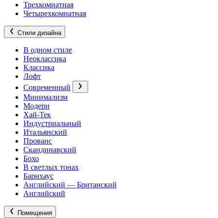
Трехкомнатная
Четырехкомнатная
Стили дизайна
В одном стиле
Неоклассика
Классика
Лофт
Современный
Минимализм
Модерн
Хай-Тек
Индустриальный
Итальянский
Прованс
Скандинавский
Бохо
В светлых тонах
Барнхаус
Английский — Британский
Английский
Помещения