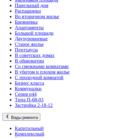
Панельный дом
Распашонки
Во вторичном жилье
Брежневка
Апартаменты
Большой площади
Двухуровневые
Старое жилье
Пентхаусы
В советских домах
В общежитии
Со смежными комнатами
В убитом и плохом жилье
С проходной комнатой
Бизнес класса
Коммуналки
Серия п44
Типа П-68-03
Застройка 2-18-12
Виды ремонта
Капитальный
Комплексный