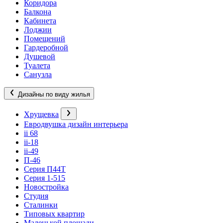
Коридора
Балкона
Кабинета
Лоджии
Помещений
Гардеробной
Душевой
Туалета
Санузла
Дизайны по виду жилья
Хрущевка
Евродвушка дизайн интерьера
ii 68
ii-18
ii-49
П-46
Серия П44Т
Серия 1-515
Новостройка
Студия
Сталинки
Типовых квартир
Маленькой площади